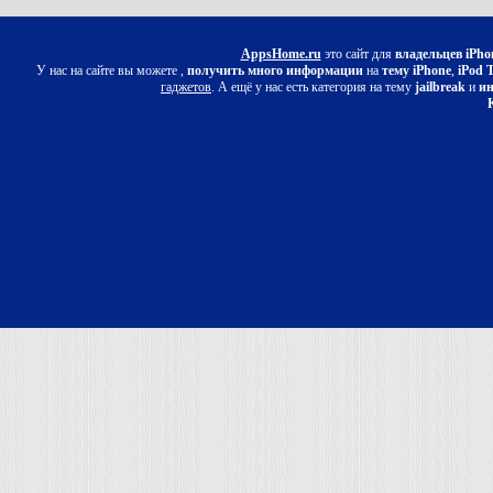
AppsHome.ru
это сайт для
владельцев iPho
У нас на сайте вы можете ,
получить много информации
на
тему iPhone
,
iPod 
гаджетов
. А ещё у нас есть категория на тему
jailbreak
и
ин