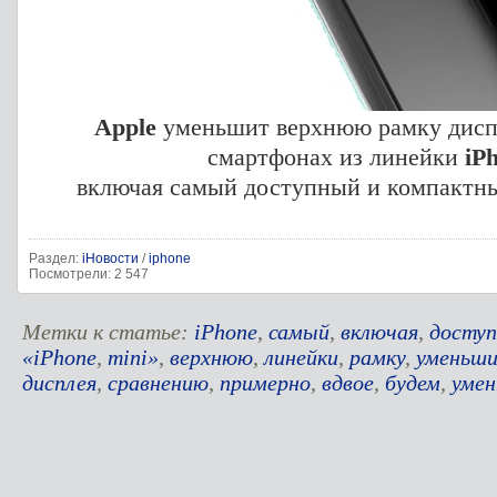
Apple
уменьшит верхнюю рамку диспл
смартфонах из линейки
iP
включая самый доступный и компактн
Раздел:
iНовости
/
iphone
Посмотрели: 2 547
Метки к статье:
iPhone
,
самый
,
включая
,
досту
«iPhone
,
mini»
,
верхнюю
,
линейки
,
рамку
,
уменьш
дисплея
,
сравнению
,
примерно
,
вдвое
,
будем
,
уме