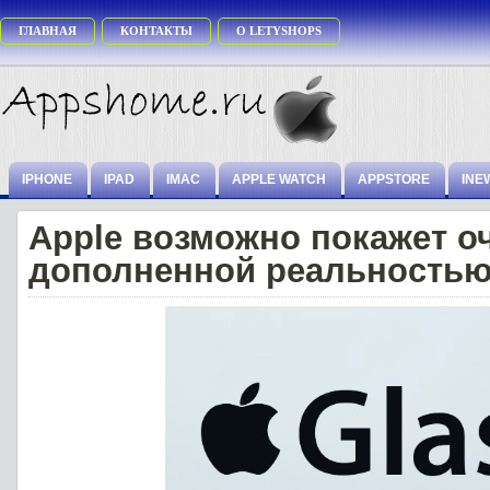
ГЛАВНАЯ
КОНТАКТЫ
О LETYSHOPS
IPHONE
IPAD
IMAC
APPLE WATCH
APPSTORE
INE
Apple возможно покажет оч
дополненной реальностью