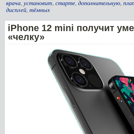
врача
,
установит
,
старте
,
дополнительную
,
пла
дисплей
,
тёмных
iPhone 12 mini получит у
«челку»