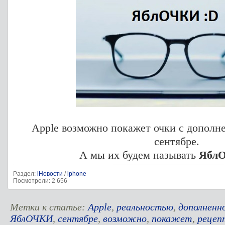
Apple возможно покажет очки с дополн
сентябре.
А мы их будем называть
Ябл
Раздел:
iНовости
/
iphone
Посмотрели: 2 656
Метки к статье:
Apple
,
реальностью
,
дополненн
ЯблОЧКИ
,
сентябре
,
возможно
,
покажет
,
рецеп