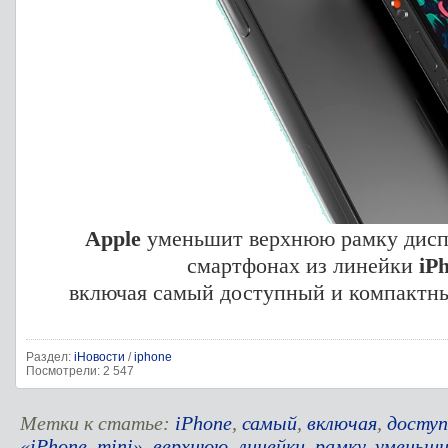
Apple
уменьшит верхнюю рамку диспл
смартфонах из линейки
iP
включая самый доступный и компактн
Раздел:
iНовости
/
iphone
Посмотрели: 2 547
Метки к статье:
iPhone
,
самый
,
включая
,
досту
«iPhone
,
mini»
,
верхнюю
,
линейки
,
рамку
,
уменьш