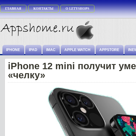
ГЛАВНАЯ
КОНТАКТЫ
О LETYSHOPS
IPHONE
IPAD
IMAC
APPLE WATCH
APPSTORE
INE
iPhone 12 mini получит у
«челку»