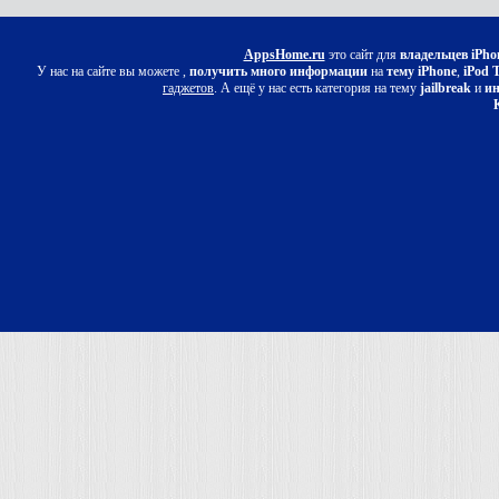
AppsHome.ru
это сайт для
владельцев iPho
У нас на сайте вы можете ,
получить много информации
на
тему iPhone
,
iPod 
гаджетов
. А ещё у нас есть категория на тему
jailbreak
и
ин