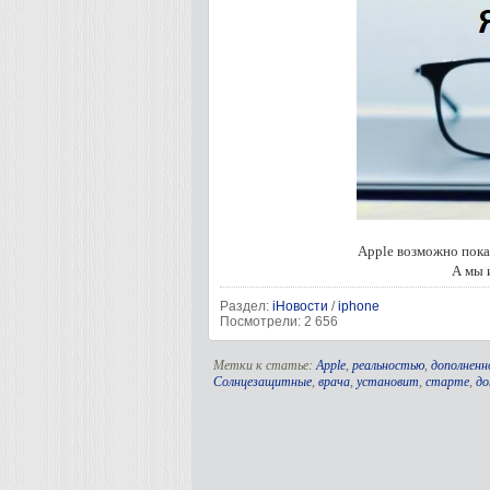
Apple возможно пока
А мы 
Раздел:
iНовости
/
iphone
Посмотрели: 2 656
Метки к статье:
Apple
,
реальностью
,
дополненн
Солнцезащитные
,
врача
,
установит
,
старте
,
до