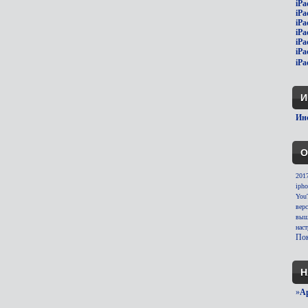
iPa
iPa
iPa
iPa
iPa
iPa
iPa
И
Инс
О
201
ipho
You
вер
выш
нас
Пок
Н
»
A