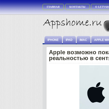
ГЛАВНАЯ
КОНТАКТЫ
О LETYSH
IPHONE
IPAD
IMAC
APPLE W
Apple возможно пок
реальностью в сент