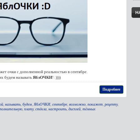
Н
жет очки с дополненной реальностью в сентябре.
их будем называть
ЯблОЧКИ
! :))))
Подробнее
ой
,
называть
,
будем
,
ЯблОЧКИ
,
сентябре
,
возможно
,
покажет
,
рецепту
,
полнительную
,
плату
,
стёкла
,
настроить
,
дисплей
,
тёмных