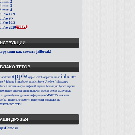
d mini 2
d mini 3
d mini 4
d Pro 12,9
d Pro 9,7
d Pro 10.5
d Pro 2020
НСТРУКЦИИ
трукции как сделать jailbreak!
БЛАКО ТЕГОВ
apple
iphone
7
android
apple watch
appstore
imac
ne 7
iphone 8
macbook
music
Store
Unc0ver
WhatsApp
Tube
Скачать
айфон
айфон 8
апреля
большую
будет
версии
сию
видео
видеозвонки
включая
время
всеми
выпустила
можно
ел
джейлбрейк
дизайн
информацию
нажмите
тройки
несколько
памяти
поколения
приложение
азать все теги
АШИ ДРУЗЬЯ
ppsHome.ru