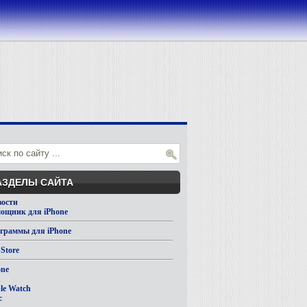
АЗДЕЛЫ САЙТА
вости
ощник для iPhone
граммы для iPhone
Store
one
d
le Watch
c