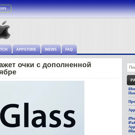
OPS
ATCH
APPSTORE
INEWS
FAQ
ажет очки с дополненной
ябре
Р
iНо
Пом
Про
App
iPh
iPa
App
iMa