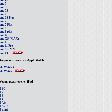
one 4S
one 5
one 5C
one 5S
one 6
one 6S Plus
one 7
one 7 Plus
one 8
one 8 plus
one X
hone XS (MAX)
one 11
one 11 Pro
one SE 2020
one 13 pro
бзоры всех моделей Apple Watch
le Watch 4
le Watch 5
бзоры всех моделей iPad
d 1G
d 2
d 3
d 4
d Air
d Air 2
d mini