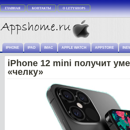
ГЛАВНАЯ
КОНТАКТЫ
О LETYSHOPS
IPHONE
IPAD
IMAC
APPLE WATCH
APPSTORE
INE
iPhone 12 mini получит у
«челку»