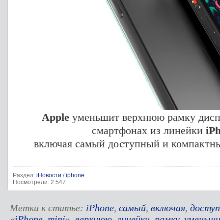
Apple
уменьшит верхнюю рамку диспл
смартфонах из линейки
iP
включая самый доступный и компактн
Раздел:
iНовости
/
iphone
Посмотрели: 2 547
Метки к статье:
iPhone
,
самый
,
включая
,
досту
«iPhone
,
mini»
,
верхнюю
,
линейки
,
рамку
,
уменьш