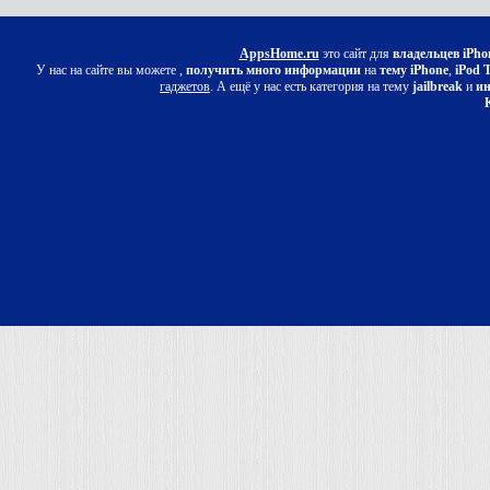
AppsHome.ru
это сайт для
владельцев iPho
У нас на сайте вы можете ,
получить много информации
на
тему iPhone
,
iPod 
гаджетов
. А ещё у нас есть категория на тему
jailbreak
и
ин