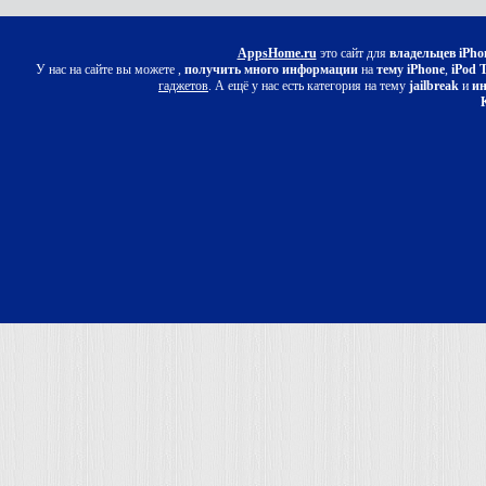
AppsHome.ru
это сайт для
владельцев iPho
У нас на сайте вы можете ,
получить много информации
на
тему iPhone
,
iPod 
гаджетов
. А ещё у нас есть категория на тему
jailbreak
и
ин