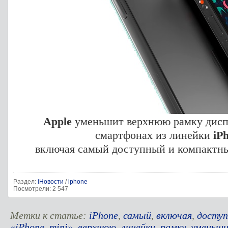
Apple
уменьшит верхнюю рамку диспл
смартфонах из линейки
iP
включая самый доступный и компактн
Раздел:
iНовости
/
iphone
Посмотрели: 2 547
Метки к статье:
iPhone
,
самый
,
включая
,
досту
«iPhone
,
mini»
,
верхнюю
,
линейки
,
рамку
,
уменьш