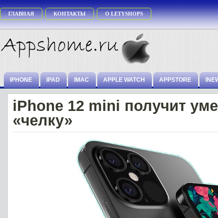
ГЛАВНАЯ
КОНТАКТЫ
О LETYSHOPS
IPHONE
IPAD
IMAC
APPLE WATCH
APPSTORE
INE
iPhone 12 mini получит у
«челку»