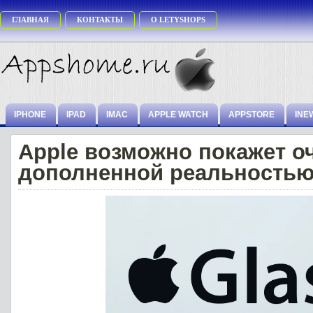
ГЛАВНАЯ
КОНТАКТЫ
О LETYSHOPS
IPHONE
IPAD
IMAC
APPLE WATCH
APPSTORE
INE
Apple возможно покажет оч
дополненной реальностью