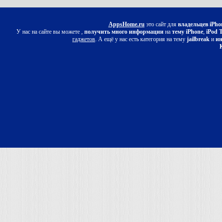
AppsHome.ru
это сайт для
владельцев iPho
У нас на сайте вы можете ,
получить много информации
на
тему iPhone
,
iPod 
гаджетов
. А ещё у нас есть категория на тему
jailbreak
и
ин