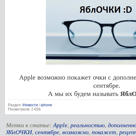
Apple возможно покажет очки с дополн
сентябре.
А мы их будем называть
Ябл
Раздел:
iНовости
/
iphone
Посмотрели: 2 656
Метки к статье:
Apple
,
реальностью
,
дополненн
ЯблОЧКИ
,
сентябре
,
возможно
,
покажет
,
рецеп