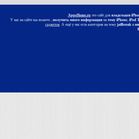
AppsHome.ru
это сайт для
владельцев iPho
У нас на сайте вы можете ,
получить много информации
на
тему iPhone
,
iPod 
гаджетов
. А ещё у нас есть категория на тему
jailbreak
и
ин