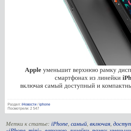
Apple
уменьшит верхнюю рамку диспл
смартфонах из линейки
iP
включая самый доступный и компактн
Раздел:
iНовости
/
iphone
Посмотрели: 2 547
Метки к статье:
iPhone
,
самый
,
включая
,
досту
«iPhone
,
mini»
,
верхнюю
,
линейки
,
рамку
,
уменьш