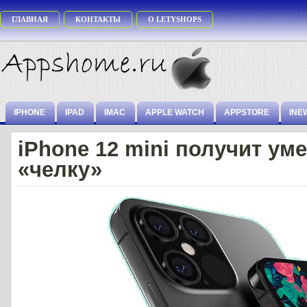
ГЛАВНАЯ
КОНТАКТЫ
О LETYSHOPS
IPHONE
IPAD
IMAC
APPLE WATCH
APPSTORE
INE
iPhone 12 mini получит у
«челку»