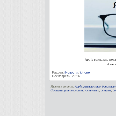
Apple возможно пока
А мы 
Раздел:
iНовости
/
iphone
Посмотрели: 2 656
Метки к статье:
Apple
,
реальностью
,
дополненн
Солнцезащитные
,
врача
,
установит
,
старте
,
до