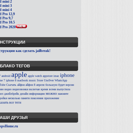
d mini 2
d mini 3
d mini 4
d Pro 12,9
d Pro 9,7
d Pro 10.5
d Pro 2020
НСТРУКЦИИ
трукции как сделать jailbreak!
БЛАКО ТЕГОВ
apple
iphone
7
android
apple watch
appstore
imac
ne 7
iphone 8
macbook
music
Store
Unc0ver
WhatsApp
Tube
Скачать
айфон
айфон 8
апреля
большую
будет
версии
сию
видео
видеозвонки
включая
время
всеми
выпустила
можно
ел
джейлбрейк
дизайн
информацию
нажмите
тройки
несколько
памяти
поколения
приложение
азать все теги
АШИ ДРУЗЬЯ
ppsHome.ru