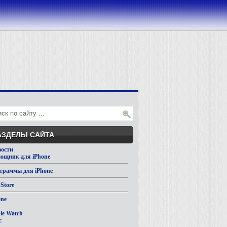
АЗДЕЛЫ САЙТА
вости
ощник для iPhone
граммы для iPhone
Store
one
d
le Watch
c