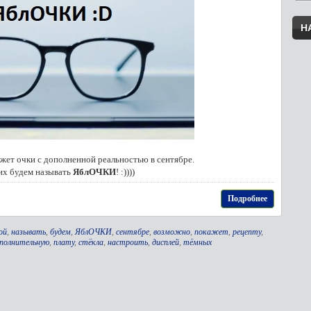
Н
жет очки с дополненной реальностью в сентябре.
их будем называть
ЯблОЧКИ
! :))))
Подробнее
ой
,
называть
,
будем
,
ЯблОЧКИ
,
сентябре
,
возможно
,
покажет
,
рецепту
,
полнительную
,
плату
,
стёкла
,
настроить
,
дисплей
,
тёмных