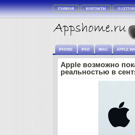
ГЛАВНАЯ
КОНТАКТЫ
О LETYSH
IPHONE
IPAD
IMAC
APPLE W
Apple возможно пок
реальностью в сент