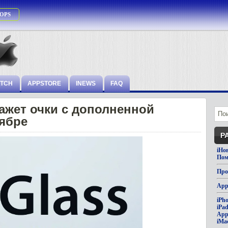
OPS
ATCH
APPSTORE
INEWS
FAQ
ажет очки с дополненной
ябре
Р
iНо
Пом
Про
App
iPh
iPa
App
iMa