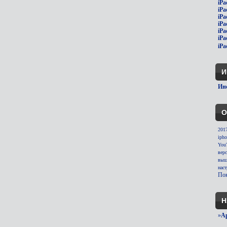
iPa
iPa
iPa
iPa
iPa
iPa
iPa
И
Инс
О
201
ipho
You
вер
выш
нас
Пок
Н
»
A