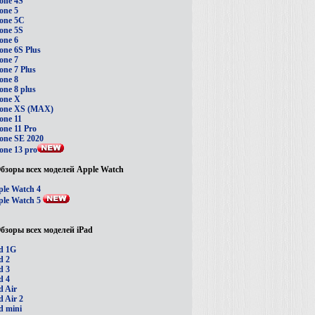
one 4S
one 5
one 5C
one 5S
one 6
one 6S Plus
one 7
one 7 Plus
one 8
one 8 plus
one X
hone XS (MAX)
one 11
one 11 Pro
one SE 2020
one 13 pro
бзоры всех моделей Apple Watch
le Watch 4
le Watch 5
бзоры всех моделей iPad
d 1G
d 2
d 3
d 4
d Air
d Air 2
d mini