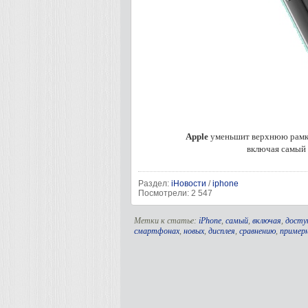
Apple
уменьшит верхнюю рамку
включая самый
Раздел:
iНовости
/
iphone
Посмотрели: 2 547
Метки к статье:
iPhone
,
самый
,
включая
,
досту
смартфонах
,
новых
,
дисплея
,
сравнению
,
пример