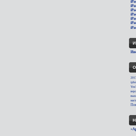
iPa
iPa
iPa
iPa
iPa
iPa
iPa
И
Инс
О
201
ipho
You
вер
выш
нас
Пок
Н
»
A