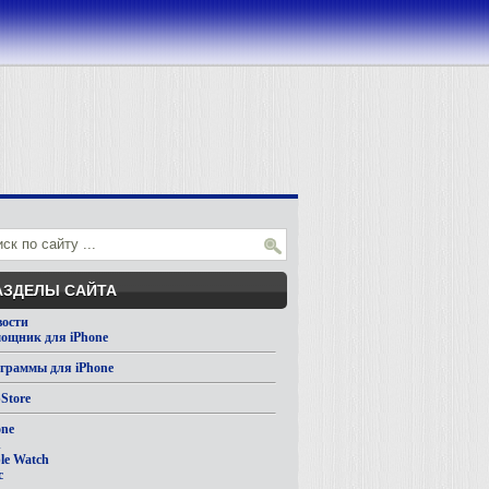
АЗДЕЛЫ САЙТА
вости
ощник для iPhone
граммы для iPhone
Store
one
d
le Watch
c