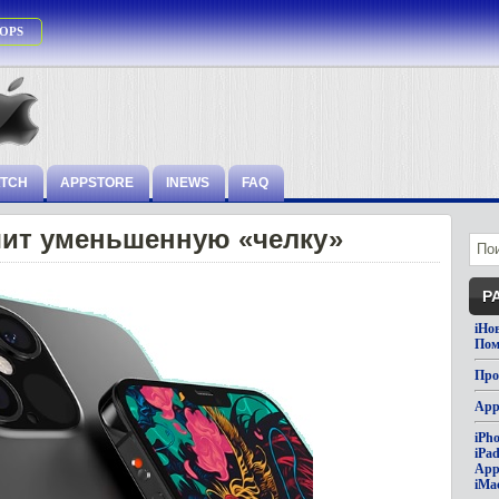
OPS
ATCH
APPSTORE
INEWS
FAQ
учит уменьшенную «челку»
Р
iНо
Пом
Про
App
iPh
iPa
App
iMa