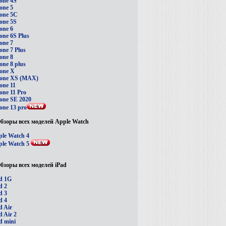
one 4S
one 5
one 5C
one 5S
one 6
one 6S Plus
one 7
one 7 Plus
one 8
one 8 plus
one X
hone XS (MAX)
one 11
one 11 Pro
one SE 2020
one 13 pro
бзоры всех моделей Apple Watch
le Watch 4
le Watch 5
бзоры всех моделей iPad
d 1G
d 2
d 3
d 4
d Air
d Air 2
d mini