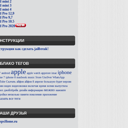
d mini 2
d mini 3
d mini 4
d Pro 12,9
d Pro 9,7
d Pro 10.5
d Pro 2020
НСТРУКЦИИ
трукции как сделать jailbreak!
БЛАКО ТЕГОВ
apple
iphone
7
android
apple watch
appstore
imac
ne 7
iphone 8
macbook
music
Store
Unc0ver
WhatsApp
Tube
Скачать
айфон
айфон 8
апреля
большую
будет
версии
сию
видео
видеозвонки
включая
время
всеми
выпустила
можно
ел
джейлбрейк
дизайн
информацию
нажмите
тройки
несколько
памяти
поколения
приложение
азать все теги
АШИ ДРУЗЬЯ
ppsHome.ru