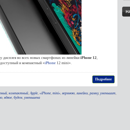
Н
 дисплея во всех новых смартфонах из линейки
iPhone 12
,
 доступный и компактный «
iPhone
12 mini».
Подробнее
пный
,
компактный
,
Apple
,
«iPhone
,
mini»
,
верхнюю
,
линейки
,
рамку
,
уменьшит
,
но
,
вдвое
,
будем
,
уменьшена