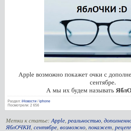
Apple возможно покажет очки с дополн
сентябре.
А мы их будем называть
Ябл
Раздел:
iНовости
/
iphone
Посмотрели: 2 656
Метки к статье:
Apple
,
реальностью
,
дополненн
ЯблОЧКИ
,
сентябре
,
возможно
,
покажет
,
рецеп