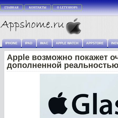
ГЛАВНАЯ
КОНТАКТЫ
О LETYSHOPS
IPHONE
IPAD
IMAC
APPLE WATCH
APPSTORE
INE
Apple возможно покажет оч
дополненной реальностью