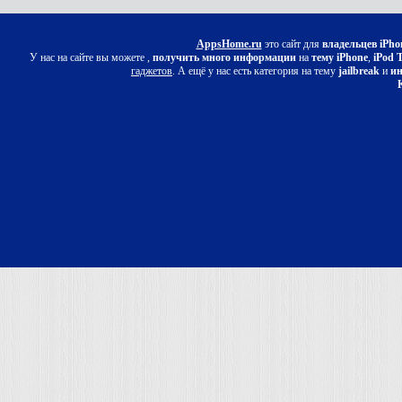
AppsHome.ru
это сайт для
владельцев iPho
У нас на сайте вы можете ,
получить много информации
на
тему iPhone
,
iPod 
гаджетов
. А ещё у нас есть категория на тему
jailbreak
и
ин