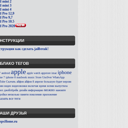
d mini 2
d mini 3
d mini 4
d Pro 12,9
d Pro 9,7
d Pro 10.5
d Pro 2020
НСТРУКЦИИ
трукции как сделать jailbreak!
БЛАКО ТЕГОВ
apple
iphone
7
android
apple watch
appstore
imac
ne 7
iphone 8
macbook
music
Store
Unc0ver
WhatsApp
Tube
Скачать
айфон
айфон 8
апреля
большую
будет
версии
сию
видео
видеозвонки
включая
время
всеми
выпустила
можно
ел
джейлбрейк
дизайн
информацию
нажмите
тройки
несколько
памяти
поколения
приложение
азать все теги
АШИ ДРУЗЬЯ
ppsHome.ru