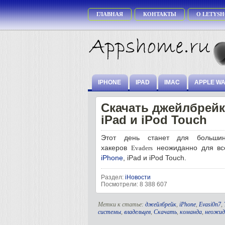
ГЛАВНАЯ
КОНТАКТЫ
О LETYSH
IPHONE
IPAD
IMAC
APPLE W
Скачать джейлбрейк 
iPad и iPod Touch
Этот день станет для большин
хакеров
неожиданно для вс
Evaders
iPhone
, iPad и iPod Touch.
Раздел:
iНовости
Посмотрели: 8 388 607
Метки к статье:
джейлбрейк
,
iPhone
,
Evasi0n7
,
системы
,
владельцев
,
Скачать
,
команда
,
неожид