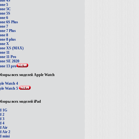
one 4S
one 5
one 5C
one 5S
one 6
one 6S Plus
one 7
one 7 Plus
one 8
one 8 plus
one X
hone XS (MAX)
one 11
one 11 Pro
one SE 2020
one 13 pro
бзоры всех моделей Apple Watch
le Watch 4
le Watch 5
бзоры всех моделей iPad
d 1G
d 2
d 3
d 4
d Air
d Air 2
d mini