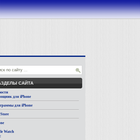
АЗДЕЛЫ САЙТА
вости
ощник для iPhone
граммы для iPhone
Store
one
d
le Watch
c