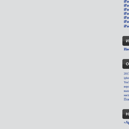
iPa
iPa
iPa
iPa
iPa
iPa
iPa
И
Инс
О
201
ipho
You
вер
выш
нас
Пок
Н
»
A