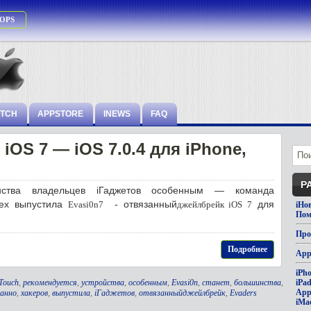
OPS
ATCH
APPSTORE
INEWS
FAQ
iOS 7 — iOS 7.0.4 для iPhone,
Р
ства владельцев iГаджетов особенным — команда
ех выпустила
- отвязанный
для
Evasi0n7
джейлбрейк iOS 7
iНо
Пом
Про
Подробнее
App
iPh
Touch
,
рекомендуется
,
устройства
,
особенным
,
Evasi0n
,
станет
,
большинства
,
iPa
App
анно
,
хакеров
,
выпустила
,
iГаджетов
,
отвязанныйджейлбрейк
,
Evaders
iMa