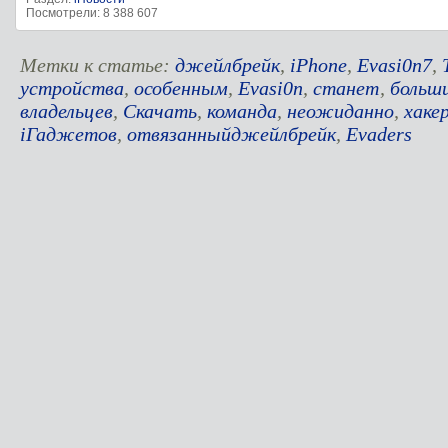
Посмотрели: 8 388 607
Метки к статье:
джейлбрейк
,
iPhone
,
Evasi0n7
,
устройства
,
особенным
,
Evasi0n
,
станет
,
больш
владельцев
,
Скачать
,
команда
,
неожиданно
,
хаке
iГаджетов
,
отвязанныйджейлбрейк
,
Evaders