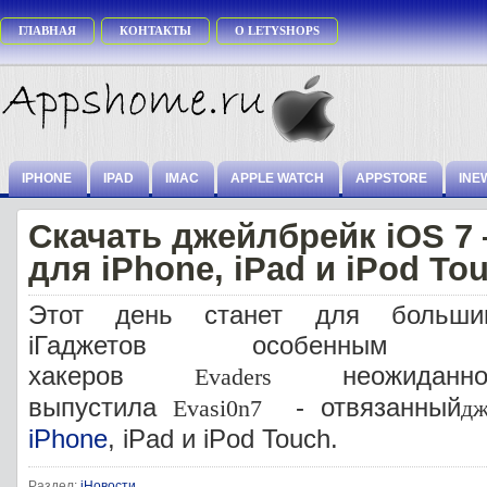
ГЛАВНАЯ
КОНТАКТЫ
О LETYSHOPS
IPHONE
IPAD
IMAC
APPLE WATCH
APPSTORE
INE
Скачать джейлбрейк iOS 7 
для iPhone, iPad и iPod To
Этот день станет для большин
iГаджетов особенным
хакеров
неожиданн
Evaders
выпустила
- отвязанный
Evasi0n7
дж
iPhone
, iPad и iPod Touch.
Раздел:
iНовости