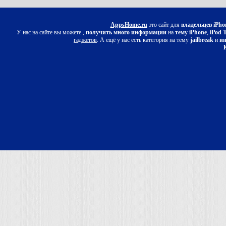
AppsHome.ru
это сайт для
владельцев iPho
У нас на сайте вы можете ,
получить много информации
на
тему iPhone
,
iPod 
гаджетов
. А ещё у нас есть категория на тему
jailbreak
и
ин