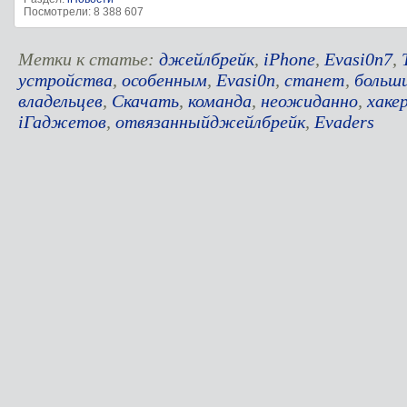
Посмотрели: 8 388 607
Метки к статье:
джейлбрейк
,
iPhone
,
Evasi0n7
,
устройства
,
особенным
,
Evasi0n
,
станет
,
больш
владельцев
,
Скачать
,
команда
,
неожиданно
,
хаке
iГаджетов
,
отвязанныйджейлбрейк
,
Evaders