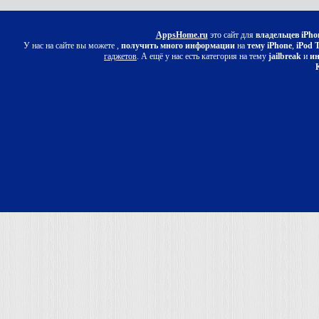
AppsHome.ru
это сайт для
владельцев iPho
У нас на сайте вы можете ,
получить много информации
на
тему iPhone
,
iPod 
гаджетов
. А ещё у нас есть категория на тему
jailbreak
и
ин