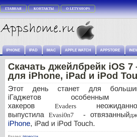
ГЛАВНАЯ
КОНТАКТЫ
О LETYSHOPS
IPHONE
IPAD
IMAC
APPLE WATCH
APPSTORE
INE
Скачать джейлбрейк iOS 7 
для iPhone, iPad и iPod To
Этот день станет для большин
iГаджетов особенным
хакеров
неожиданн
Evaders
выпустила
- отвязанный
Evasi0n7
дж
iPhone
, iPad и iPod Touch.
Раздел:
iНовости