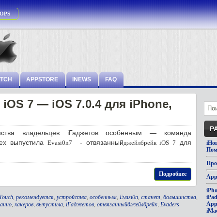
OPS
ATCH
APPSTORE
INEWS
FAQ
iOS 7 — iOS 7.0.4 для iPhone,
Р
ства владельцев iГаджетов особенным — команда
ех выпустила
- отвязанный
для
Evasi0n7
джейлбрейк iOS 7
iНо
Пом
Про
Подробнее
App
iPh
Touch
,
рекомендуется
,
устройства
,
особенным
,
Evasi0n
,
станет
,
большинства
,
iPa
App
анно
,
хакеров
,
выпустила
,
iГаджетов
,
отвязанныйджейлбрейк
,
Evaders
iMa