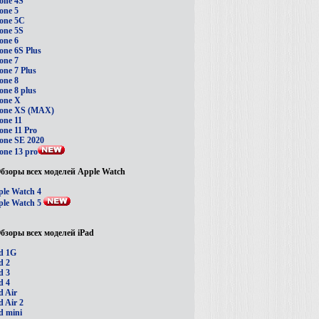
one 4S
one 5
one 5C
one 5S
one 6
one 6S Plus
one 7
one 7 Plus
one 8
one 8 plus
one X
hone XS (MAX)
one 11
one 11 Pro
one SE 2020
one 13 pro
бзоры всех моделей Apple Watch
le Watch 4
le Watch 5
бзоры всех моделей iPad
d 1G
d 2
d 3
d 4
d Air
d Air 2
d mini