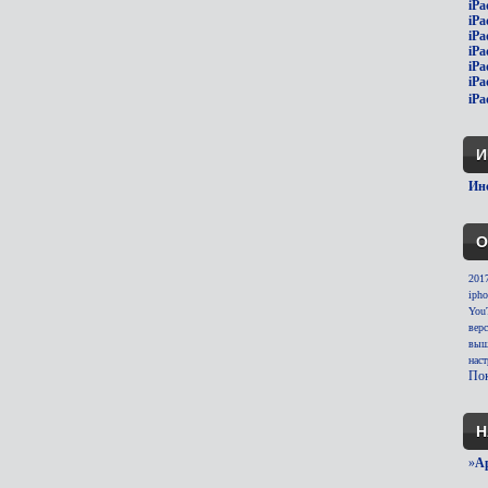
iPa
iPa
iPa
iPa
iPa
iPa
iPa
И
Инс
О
201
ipho
You
вер
выш
нас
Пок
Н
»
A