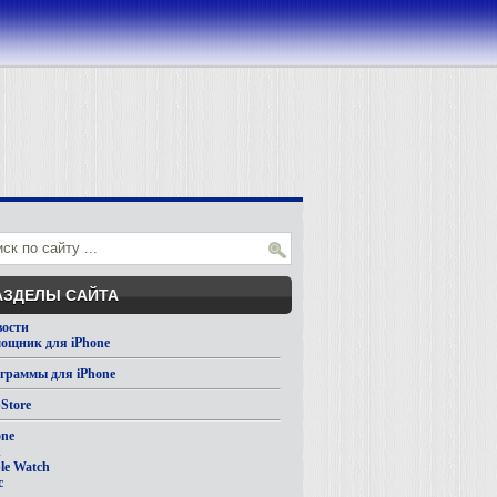
АЗДЕЛЫ САЙТА
вости
ощник для iPhone
граммы для iPhone
Store
one
d
le Watch
c