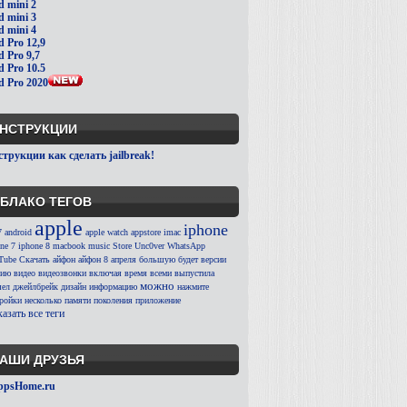
d mini 2
d mini 3
d mini 4
d Pro 12,9
d Pro 9,7
d Pro 10.5
d Pro 2020
НСТРУКЦИИ
трукции как сделать jailbreak!
БЛАКО ТЕГОВ
apple
iphone
7
android
apple watch
appstore
imac
ne 7
iphone 8
macbook
music
Store
Unc0ver
WhatsApp
Tube
Скачать
айфон
айфон 8
апреля
большую
будет
версии
сию
видео
видеозвонки
включая
время
всеми
выпустила
можно
ел
джейлбрейк
дизайн
информацию
нажмите
тройки
несколько
памяти
поколения
приложение
азать все теги
АШИ ДРУЗЬЯ
ppsHome.ru