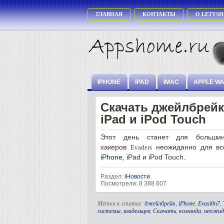
ГЛАВНАЯ
КОНТАКТЫ
О LETYSH
IPHONE
IPAD
IMAC
APPLE W
Скачать джейлбрейк 
iPad и iPod Touch
Этот день станет для большин
хакеров
неожиданно для вс
Evaders
iPhone
, iPad и iPod Touch.
Раздел:
iНовости
Посмотрели: 8 388 607
Метки к статье:
джейлбрейк
,
iPhone
,
Evasi0n7
,
системы
,
владельцев
,
Скачать
,
команда
,
неожид