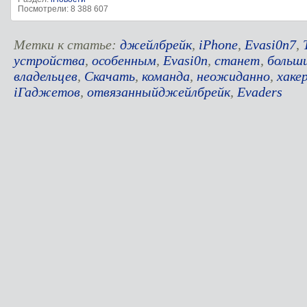
Посмотрели: 8 388 607
Метки к статье:
джейлбрейк
,
iPhone
,
Evasi0n7
,
устройства
,
особенным
,
Evasi0n
,
станет
,
больш
владельцев
,
Скачать
,
команда
,
неожиданно
,
хаке
iГаджетов
,
отвязанныйджейлбрейк
,
Evaders