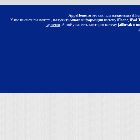
AppsHome.ru
это сайт для
владельцев iPho
У нас на сайте вы можете ,
получить много информации
на
тему iPhone
,
iPod 
гаджетов
. А ещё у нас есть категория на тему
jailbreak
и
ин