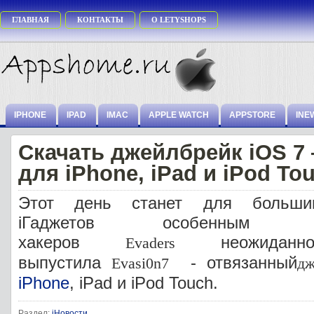
ГЛАВНАЯ
КОНТАКТЫ
О LETYSHOPS
IPHONE
IPAD
IMAC
APPLE WATCH
APPSTORE
INE
Скачать джейлбрейк iOS 7 
для iPhone, iPad и iPod To
Этот день станет для большин
iГаджетов особенным
хакеров
неожиданн
Evaders
выпустила
- отвязанный
Evasi0n7
дж
iPhone
, iPad и iPod Touch.
Раздел:
iНовости