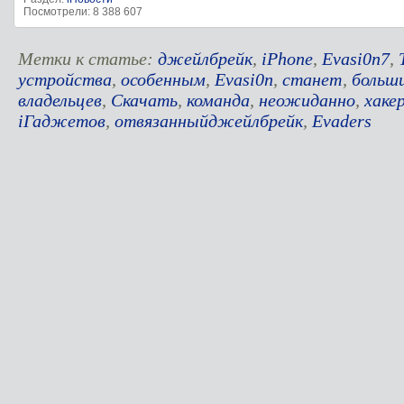
Посмотрели: 8 388 607
Метки к статье:
джейлбрейк
,
iPhone
,
Evasi0n7
,
устройства
,
особенным
,
Evasi0n
,
станет
,
больш
владельцев
,
Скачать
,
команда
,
неожиданно
,
хаке
iГаджетов
,
отвязанныйджейлбрейк
,
Evaders