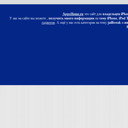
AppsHome.ru
это сайт для
владельцев iPho
У нас на сайте вы можете ,
получить много информации
на
тему iPhone
,
iPod 
гаджетов
. А ещё у нас есть категория на тему
jailbreak
и
ин