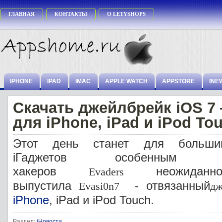
ГЛАВНАЯ
КОНТАКТЫ
О LETYSHOPS
IPHONE
IPAD
IMAC
APPLE WATCH
APPSTORE
INE
Скачать джейлбрейк iOS 7 
для iPhone, iPad и iPod To
Этот день станет для большин
iГаджетов особенным
хакеров
неожиданн
Evaders
выпустила
- отвязанный
Evasi0n7
дж
iPhone
, iPad и iPod Touch.
Раздел:
iНовости