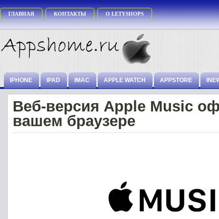
ГЛАВНАЯ
КОНТАКТЫ
О LETYSHOPS
IPHONE
IPAD
IMAC
APPLE WATCH
APPSTORE
INE
Веб-версия Apple Music о
вашем браузере