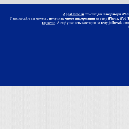
AppsHome.ru
это сайт для
владельцев iPho
У нас на сайте вы можете ,
получить много информации
на
тему iPhone
,
iPod 
гаджетов
. А ещё у нас есть категория на тему
jailbreak
и
ин