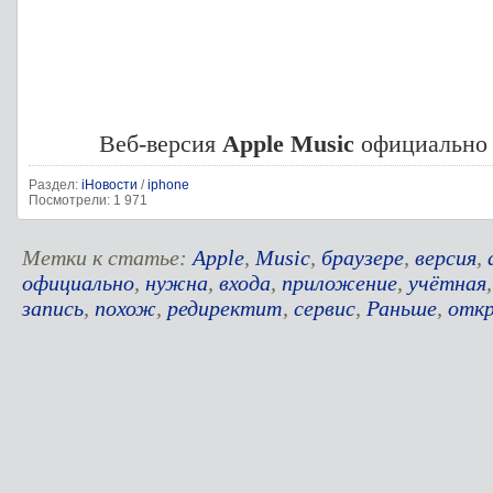
Веб-версия
Apple Music
официально 
Раздел:
iНовости
/
iphone
Посмотрели: 1 971
Метки к статье:
Apple
,
Music
,
браузере
,
версия
,
официально
,
нужна
,
входа
,
приложение
,
учётная
запись
,
похож
,
редиректит
,
сервис
,
Раньше
,
отк