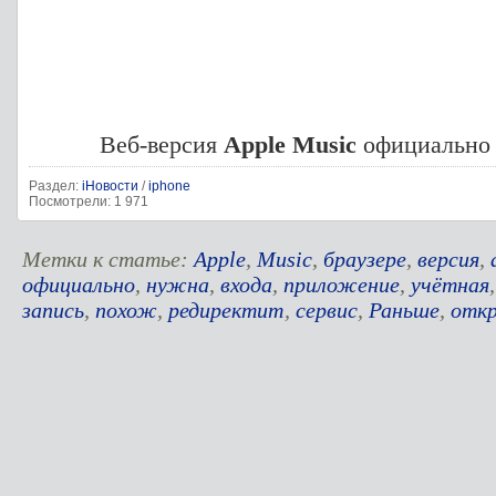
Веб-версия
Apple Music
официально 
Раздел:
iНовости
/
iphone
Посмотрели: 1 971
Метки к статье:
Apple
,
Music
,
браузере
,
версия
,
официально
,
нужна
,
входа
,
приложение
,
учётная
запись
,
похож
,
редиректит
,
сервис
,
Раньше
,
отк