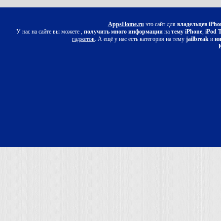
AppsHome.ru
это сайт для
владельцев iPho
У нас на сайте вы можете ,
получить много информации
на
тему iPhone
,
iPod 
гаджетов
. А ещё у нас есть категория на тему
jailbreak
и
ин