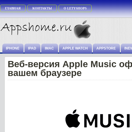
ГЛАВНАЯ
КОНТАКТЫ
О LETYSHOPS
IPHONE
IPAD
IMAC
APPLE WATCH
APPSTORE
INE
Веб-версия Apple Music о
вашем браузере