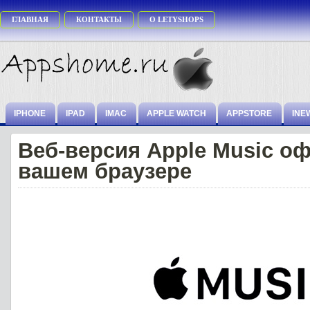
ГЛАВНАЯ
КОНТАКТЫ
О LETYSHOPS
IPHONE
IPAD
IMAC
APPLE WATCH
APPSTORE
INE
Веб-версия Apple Music о
вашем браузере