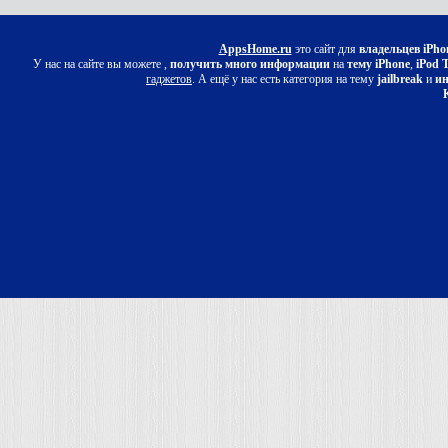
AppsHome.ru
это сайт для
владельцев iPho
У нас на сайте вы можете ,
получить много информации
на
тему iPhone
,
iPod 
гаджетов
. А ещё у нас есть категория на тему
jailbreak
и
ин