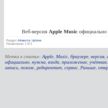
Веб-версия
Apple Music
официально 
Раздел:
iНовости
/
iphone
Посмотрели: 1 971
Метки к статье:
Apple
,
Music
,
браузере
,
версия
,
официально
,
нужна
,
входа
,
приложение
,
учётная
запись
,
похож
,
редиректит
,
сервис
,
Раньше
,
отк