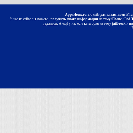
AppsHome.ru
это сайт для
владельцев iPho
У нас на сайте вы можете ,
получить много информации
на
тему iPhone
,
iPod 
гаджетов
. А ещё у нас есть категория на тему
jailbreak
и
ин