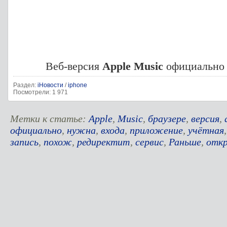
Веб-версия
Apple Music
официально 
Раздел:
iНовости
/
iphone
Посмотрели: 1 971
Метки к статье:
Apple
,
Music
,
браузере
,
версия
,
официально
,
нужна
,
входа
,
приложение
,
учётная
запись
,
похож
,
редиректит
,
сервис
,
Раньше
,
отк