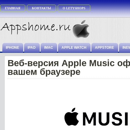
ГЛАВНАЯ
КОНТАКТЫ
О LETYSHOPS
IPHONE
IPAD
IMAC
APPLE WATCH
APPSTORE
INE
Веб-версия Apple Music о
вашем браузере