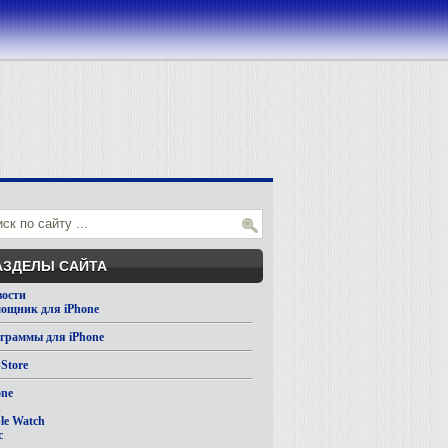
АЗДЕЛЫ САЙТА
вости
ощник для iPhone
граммы для iPhone
Store
one
d
le Watch
c