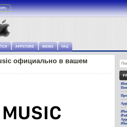
OPS
ATCH
APPSTORE
INEWS
FAQ
usic официально в вашем
Р
iНо
Пом
Про
App
iPh
iPa
App
iMa