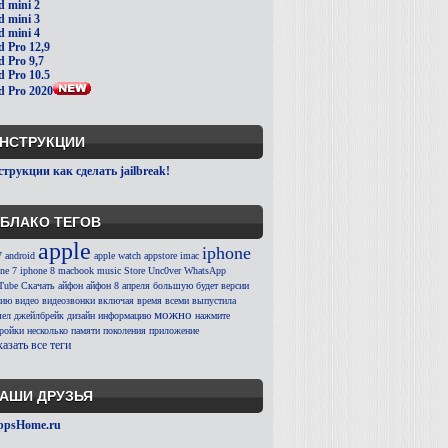
d mini 2
d mini 3
d mini 4
d Pro 12,9
d Pro 9,7
d Pro 10.5
d Pro 2020
НСТРУКЦИИ
трукции как сделать jailbreak!
БЛАКО ТЕГОВ
apple
iphone
7
android
apple watch
appstore
imac
ne 7
iphone 8
macbook
music
Store
Unc0ver
WhatsApp
Tube
Скачать
айфон
айфон 8
апреля
большую
будет
версии
сию
видео
видеозвонки
включая
время
всеми
выпустила
можно
ел
джейлбрейк
дизайн
информацию
нажмите
тройки
несколько
памяти
поколения
приложение
азать все теги
АШИ ДРУЗЬЯ
ppsHome.ru