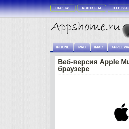
ГЛАВНАЯ
КОНТАКТЫ
О LETYSH
IPHONE
IPAD
IMAC
APPLE W
Веб-версия Apple M
браузере