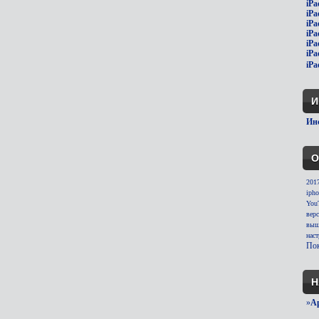
iPa
iPa
iPa
iPa
iPa
iPa
iPa
И
Инс
О
201
ipho
You
вер
выш
нас
Пок
Н
»
A