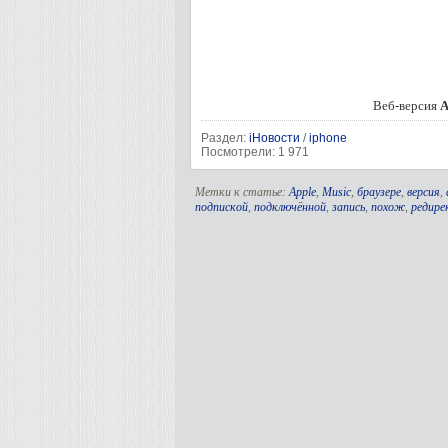
Веб-версия
A
Раздел:
iНовости
/
iphone
Посмотрели: 1 971
Метки к статье:
Apple
,
Music
,
браузере
,
версия
,
подпиской
,
подключённой
,
запись
,
похож
,
редир