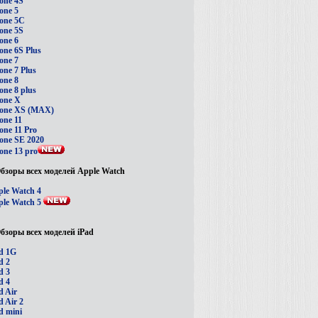
one 4S
one 5
one 5C
one 5S
one 6
one 6S Plus
one 7
one 7 Plus
one 8
one 8 plus
one X
hone XS (MAX)
one 11
one 11 Pro
one SE 2020
one 13 pro
бзоры всех моделей Apple Watch
le Watch 4
le Watch 5
бзоры всех моделей iPad
d 1G
d 2
d 3
d 4
d Air
d Air 2
d mini