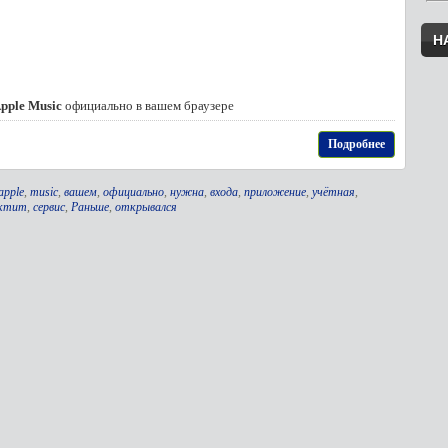
Н
pple Music
официально в вашем браузере
Подробнее
apple
,
music
,
вашем
,
официально
,
нужна
,
входа
,
приложение
,
учётная
,
ектит
,
сервис
,
Раньше
,
открывался