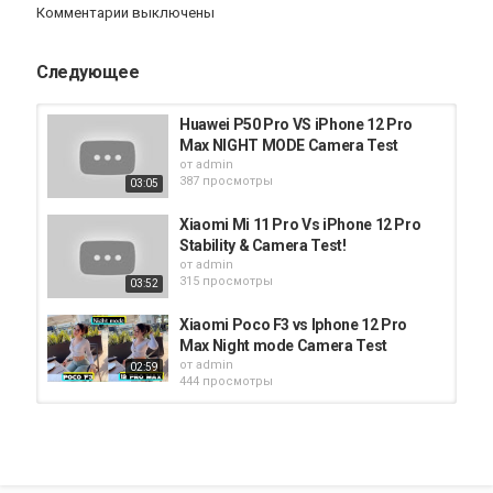
Комментарии выключены
Следующее
Xiaomi Mi 11 VS iPhone 12 pro Night Mode Video Stability Test +
Camera Test
Huawei P50 Pro VS iPhone 12 Pro
Max NIGHT MODE Camera Test
от
admin
387 просмотры
03:05
xiaomi mi 11, xiaomi mi 11 pro, xiaomi mi 11 5g, mi 11, mi 11 pro,
Xiaomi Mi 11 Pro Vs iPhone 12 Pro
xiaomi mi 11 pro unboxing, xiaomi mi 11 unboxing, mi 11 xiaomi,
Stability & Camera Test!
xiaomi mi 11 pro price, xiaomi mi 11 ultra, xiaomi mi 11 live, mi 11
от
admin
unboxing, mi 11 pro unboxing, xiaomi mi 11 camera, mi 11 camera,
315 просмотры
03:52
mi 11 pro camera, xiaomi mi 11 pro camera, xiaomi mi 11 pro
review, xiaomi mi 11 note pro, mi 11 ultra, mi 11 release date, mi 11
Xiaomi Poco F3 vs Iphone 12 Pro
pro price, mi 11 5g, xiaomi mi 11 pro vs xiaomi mi 10 pro, iPhone
Max Night mode Camera Test
12 Pro
от
admin
02:59
444 просмотры
Xiaomi Mi 11 Vs Vivo X60 Pro | Night
Mode | Camera Test Comparison |...
от
admin
422 просмотры
03:44