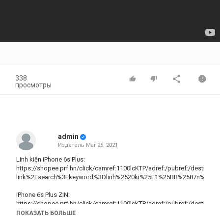
338
просмотры
admin
Издатель
Mar 25, 2021
Linh kiện iPhone 6s Plus:
https://shopee.prf.hn/click/camref:1100lcKTP/adref:/pubref:/destina
link%2Fsearch%3Fkeyword%3Dlinh%2520ki%25E1%25BB%2587n%2520
iPhone 6s Plus ZIN:
https://shopee.prf.hn/click/camref:1100lcKTP/adref:/pubref:/destina
link%2Fp-i.44772106.1246747195
ПОКАЗАТЬ БОЛЬШЕ