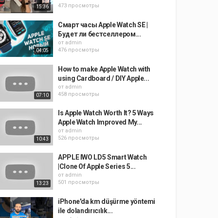
473 просмотры
15:36
Смарт часы Apple Watch SE |
Будет ли бестселлером...
от
admin
476 просмотры
04:05
How to make Apple Watch with
using Cardboard / DIY Apple...
от
admin
458 просмотры
07:10
Is Apple Watch Worth It? 5 Ways
Apple Watch Improved My...
от
admin
526 просмотры
10:43
APPLE IWO LD5 Smart Watch
|Clone Of Apple Series 5...
от
admin
501 просмотры
13:23
iPhone'da km düşürme yöntemi
ile dolandırıcılık...