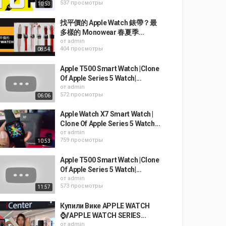
537 просмотры
10:53
找平價的 Apple Watch 錶帶？最
多樣的 Monowear 春夏季...
от
admin
404 просмотры
08:54
Apple T500 Smart Watch |Clone
Of Apple Series 5 Watch|...
от
admin
572 просмотры
06:06
Apple Watch X7 Smart Watch |
Clone Of Apple Series 5 Watch...
от
admin
759 просмотры
10:53
Apple T500 Smart Watch |Clone
Of Apple Series 5 Watch|...
от
admin
573 просмотры
11:57
Купили Вике APPLE WATCH
⌚️//APPLE WATCH SERIES...
от
admin