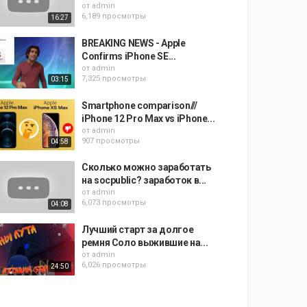
от
admin
6,189 просмотры
16:27
BREAKING NEWS - Apple
Confirms iPhone SE...
от
admin
7,325 просмотры
03:15
Smartphone comparison///
iPhone 12 Pro Max vs iPhone...
от
admin
907 просмотры
04:58
Сколько можно заработать
на socpublic? заработок в...
от
admin
6,073 просмотры
04:08
Лучший старт за долгое
ремня Соло выжившие на...
от
admin
6,026 просмотры
24:50