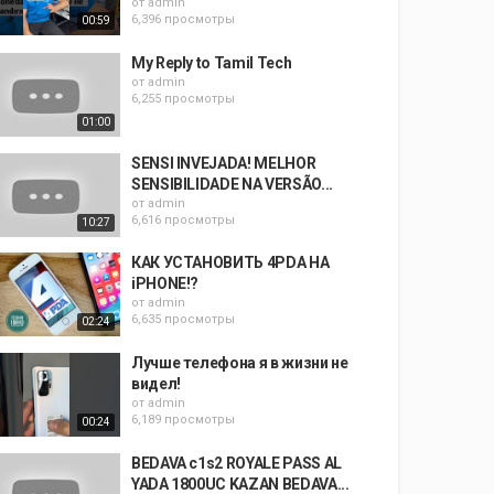
от
admin
6,396 просмотры
00:59
My Reply to Tamil Tech
от
admin
6,255 просмотры
01:00
SENSI INVEJADA! MELHOR
SENSIBILIDADE NA VERSÃO...
от
admin
6,616 просмотры
10:27
КАК УСТАНОВИТЬ 4PDA НА
iPHONE!?
от
admin
6,635 просмотры
02:24
Лучше телефона я в жизни не
видел!
от
admin
6,189 просмотры
00:24
BEDAVA c1s2 ROYALE PASS AL
YADA 1800UC KAZAN BEDAVA...