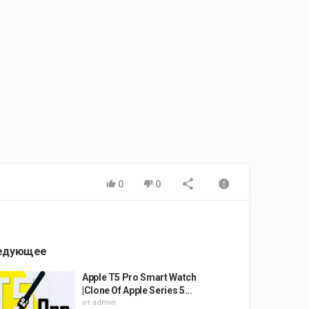
0
0
едующее
Apple T5 Pro Smart Watch
|Clone Of Apple Series 5...
от
admin