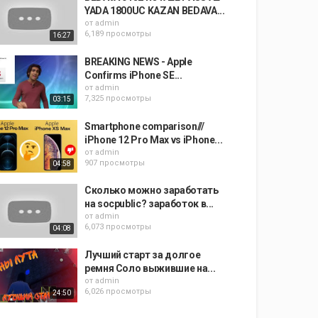
YADA 1800UC KAZAN BEDAVA...
от
admin
6,189 просмотры
16:27
BREAKING NEWS - Apple
Confirms iPhone SE...
от
admin
7,325 просмотры
03:15
Smartphone comparison///
iPhone 12 Pro Max vs iPhone...
от
admin
907 просмотры
04:58
Сколько можно заработать
на socpublic? заработок в...
от
admin
6,073 просмотры
04:08
Лучший старт за долгое
ремня Соло выжившие на...
от
admin
6,026 просмотры
24:50