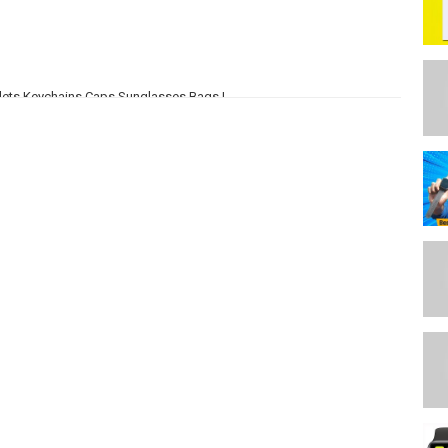
Wallets Keychains Caps Sunglasses Bags |
Near E Block Gurudwara Sri Guru Singh Sabha, New Delhi, Delhi 110027
whatsapp.com/send?
Official
whatsapp.com/send?
Official