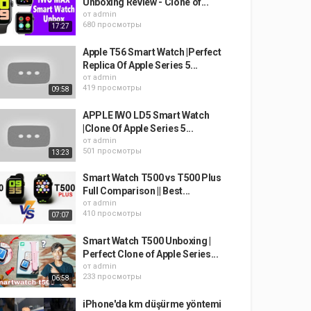
Unboxing Review - Clone of...
от
admin
680 просмотры
17:27
Apple T56 Smart Watch |Perfect
Replica Of Apple Series 5...
от
admin
419 просмотры
09:58
APPLE IWO LD5 Smart Watch
|Clone Of Apple Series 5...
от
admin
501 просмотры
13:23
Smart Watch T500 vs T500 Plus
Full Comparison || Best...
от
admin
410 просмотры
07:07
Smart Watch T500 Unboxing |
Perfect Clone of Apple Series...
от
admin
233 просмотры
06:58
iPhone'da km düşürme yöntemi