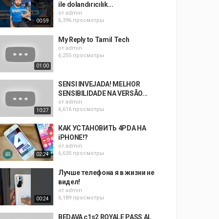
ile dolandırıcılık...
от
admin
6,396 просмотры
00:59
My Reply to Tamil Tech
от
admin
6,255 просмотры
01:00
SENSI INVEJADA! MELHOR
SENSIBILIDADE NA VERSÃO...
от
admin
6,616 просмотры
10:27
КАК УСТАНОВИТЬ 4PDA НА
iPHONE!?
от
admin
6,635 просмотры
02:24
Лучше телефона я в жизни не
видел!
от
admin
6,189 просмотры
00:24
BEDAVA c1s2 ROYALE PASS AL