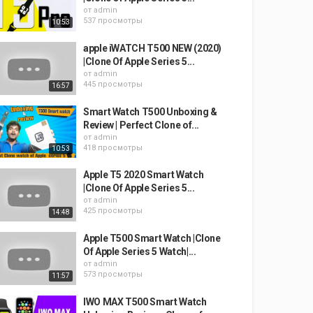
от
admin
537 просмотры
10:53
apple iWATCH T500 NEW (2020)
|Clone Of Apple Series 5...
от
admin
445 просмотры
16:57
Smart Watch T500 Unboxing &
Review | Perfect Clone of...
от
admin
418 просмотры
10:53
Apple T5 2020 Smart Watch
|Clone Of Apple Series 5...
от
admin
425 просмотры
14:48
Apple T500 Smart Watch |Clone
Of Apple Series 5 Watch|...
от
admin
573 просмотры
11:57
IWO MAX T500 Smart Watch