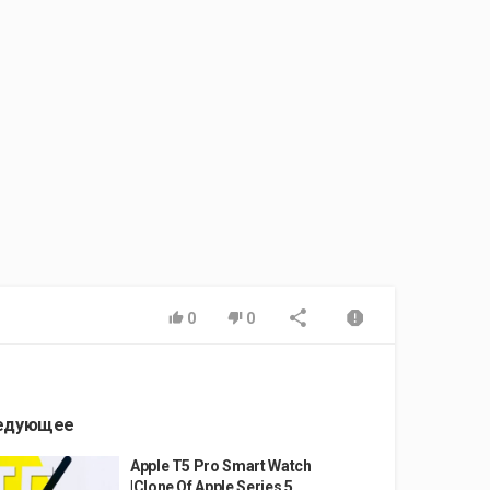
0
0
едующее
Apple T5 Pro Smart Watch
|Clone Of Apple Series 5...