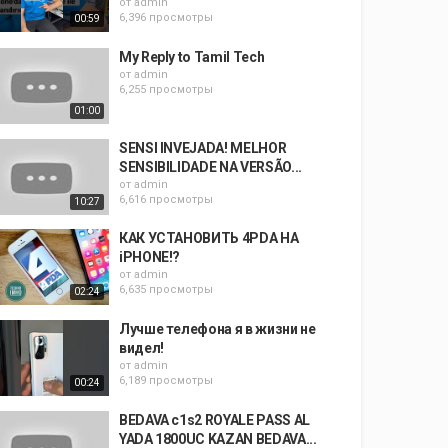
от
admin
6,396 просмотры
00:59
My Reply to Tamil Tech
от
admin
6,255 просмотры
01:00
SENSI INVEJADA! MELHOR
SENSIBILIDADE NA VERSÃO...
от
admin
6,616 просмотры
10:27
КАК УСТАНОВИТЬ 4PDA НА
iPHONE!?
от
admin
6,635 просмотры
02:24
Лучше телефона я в жизни не
видел!
от
admin
6,189 просмотры
00:24
BEDAVA c1s2 ROYALE PASS AL
YADA 1800UC KAZAN BEDAVA...