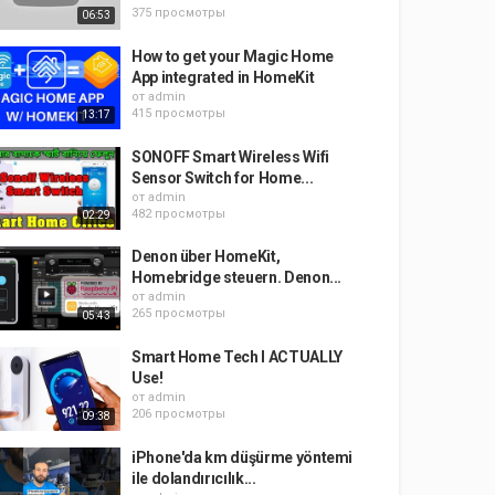
375 просмотры
06:53
How to get your Magic Home
App integrated in HomeKit
от
admin
415 просмотры
13:17
SONOFF Smart Wireless Wifi
Sensor Switch for Home...
от
admin
482 просмотры
02:29
Denon über HomeKit,
Homebridge steuern. Denon...
от
admin
265 просмотры
05:43
Smart Home Tech I ACTUALLY
Use!
от
admin
206 просмотры
09:38
iPhone'da km düşürme yöntemi
ile dolandırıcılık...