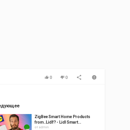
0
0
едующее
ZigBee Smart Home Products
from..Lidl!? - Lidl Smart...
от
admin