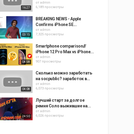
от
admin
6,189 просмотры
16:27
BREAKING NEWS - Apple
Confirms iPhone SE...
от
admin
7,325 просмотры
03:15
Smartphone comparison///
iPhone 12 Pro Max vs iPhone...
от
admin
907 просмотры
04:58
Сколько можно заработать
на socpublic? заработок в...
от
admin
6,073 просмотры
04:08
Лучший старт за долгое
ремня Соло выжившие на...
от
admin
6,026 просмотры
24:50