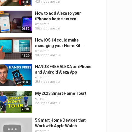
421 просмотры
06:03
How to add Alexa to your
iPhone's home screen
от
admin
382 просмотры
01:52
How iOS 14 could make
managing your HomeKit...
от
admin
388 просмотры
12:26
HANDS FREE ALEXA on iPhone
and Android Alexa App
от
admin
388 просмотры
06:03
My 2023 Smart Home Tour!
от
admin
229 просмотры
26:04
5 Smart Home Devices that
Work with Apple Watch
от
admin