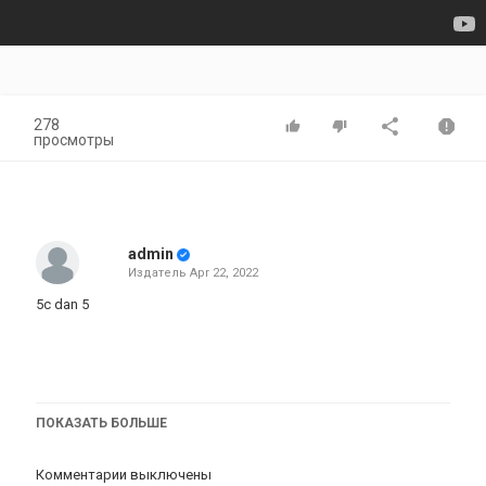
278
просмотры
admin
Издатель
Apr 22, 2022
5c dan 5
#iphone5 #iphone5c #iphone
ПОКАЗАТЬ БОЛЬШЕ
Комментарии выключены