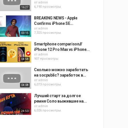
от
admin
6,190 просмотры
16:27
BREAKING NEWS - Apple
Confirms iPhone SE...
от
admin
7,325 просмотры
03:15
Smartphone comparison///
iPhone 12 Pro Max vs iPhone...
от
admin
907 просмотры
04:58
Сколько можно заработать
на socpublic? заработок в...
от
admin
6,073 просмотры
04:08
Лучший старт за долгое
ремня Соло выжившие на...
от
admin
6,026 просмотры
24:50