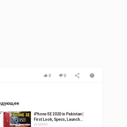
0
0
едующее
iPhone SE 2020 in Pakistan |
First Look, Specs, Launch...
от
admin