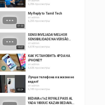
от
admin
6,396 просмотры
00:59
My Reply to Tamil Tech
от
admin
6,255 просмотры
01:00
SENSI INVEJADA! MELHOR
SENSIBILIDADE NA VERSÃO...
от
admin
6,618 просмотры
10:27
КАК УСТАНОВИТЬ 4PDA НА
iPHONE!?
от
admin
6,636 просмотры
02:24
Лучше телефона я в жизни не
видел!
от
admin
6,189 просмотры
00:24
BEDAVA c1s2 ROYALE PASS AL
YADA 1800UC KAZAN BEDAVA...