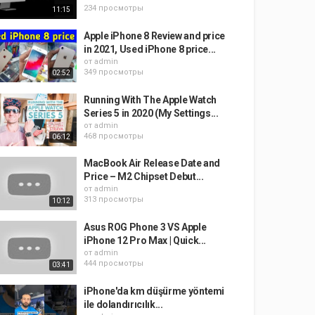
234 просмотры
11:15
Apple iPhone 8 Review and price
in 2021, Used iPhone 8 price...
от
admin
349 просмотры
02:52
Running With The Apple Watch
Series 5 in 2020 (My Settings...
от
admin
468 просмотры
06:12
MacBook Air Release Date and
Price – M2 Chipset Debut...
от
admin
313 просмотры
10:12
Asus ROG Phone 3 VS Apple
iPhone 12 Pro Max | Quick...
от
admin
444 просмотры
03:41
iPhone'da km düşürme yöntemi
ile dolandırıcılık...