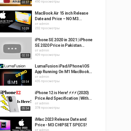
490 просмотры
03:37
MacBook Air 15 inch Release
Date and Price – NO M3...
от
admin
232 просмотры
10:39
iPhone SE 2020 in 2021 | iPhone
SE 2020 Price in Pakistan...
от
admin
409 просмотры
02:33
LumaFusion iPad/iPhone/iOS
App Running On M1 MacBook...
от
admin
435 просмотры
03:54
iPhone 12 is Here! ⚡⚡⚡ (2020)
Price And Specification | With...
от
admin
378 просмотры
05:54
iMac 2023 Release Date and
Price - M3 CHIPSET SPECS!
от
admin