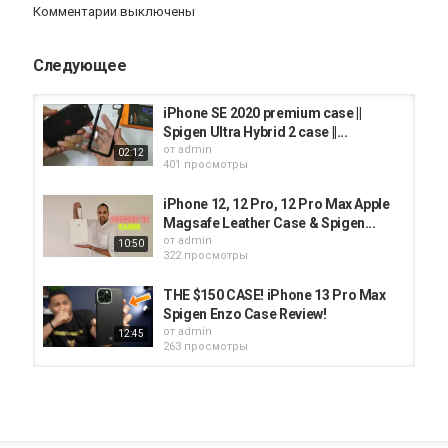
Категория
Комментарии выключены
iphone
AppStore
iPhone 12
Следующее
iPhone SE 2020 premium case ||
Spigen Ultra Hybrid 2 case ||...
от
admin
02:12
401 просмотры
iPhone 12, 12 Pro, 12 Pro Max Apple
Magsafe Leather Case & Spigen...
от
admin
10:50
322 просмотры
THE $150 CASE! iPhone 13 Pro Max
Spigen Enzo Case Review!
от
admin
12:45
263 просмотры
iPhone 12 & iPhone12 Pro Case
Review | Spigen Neo Hybrid
от
admin
07:27
323 просмотры