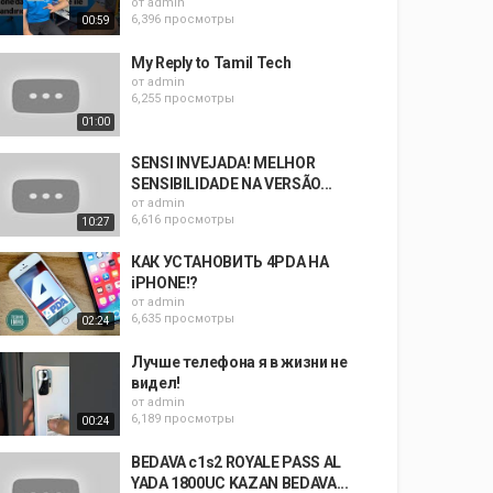
от
admin
6,396 просмотры
00:59
My Reply to Tamil Tech
от
admin
6,255 просмотры
01:00
SENSI INVEJADA! MELHOR
SENSIBILIDADE NA VERSÃO...
от
admin
6,616 просмотры
10:27
КАК УСТАНОВИТЬ 4PDA НА
iPHONE!?
от
admin
6,635 просмотры
02:24
Лучше телефона я в жизни не
видел!
от
admin
6,189 просмотры
00:24
BEDAVA c1s2 ROYALE PASS AL
YADA 1800UC KAZAN BEDAVA...