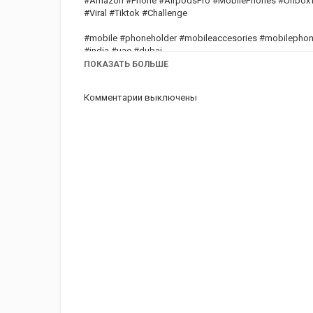
#Amazon #Phone #AirpodsPro #MobilePhones #Unbox
#Viral #Tiktok #Challenge
#mobile #phoneholder #mobileaccesories #mobilephon
#india #uae #dubai
ПОКАЗАТЬ БОЛЬШЕ
Категория
iphone
AppStore
iPhone 12
Комментарии выключены