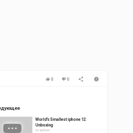
0
0
едующее
World's Smallest iphone 12
Unboxing
от
admin