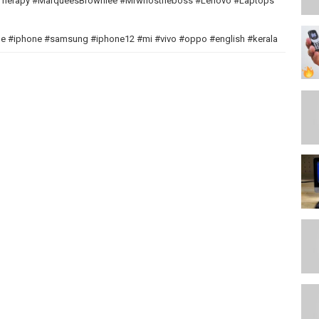
Therapy #MarqueesBrownlee #Mrwhostheboss #Lenovo #Laptops
e #iphone #samsung #iphone12 #mi #vivo #oppo #english #kerala