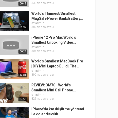
335 просмотры
00:49
World's Thinnest/Smallest
MagSafe Power Bank/Battery...
от
admin
389 просмотры
01:37
iPhone 12 Pro Max World's
Smallest Unboxing Video...
от
admin
304 просмотры
00:21
World's Smallest MacBook Pro
| DIY Mini Laptop Build | The...
от
admin
390 просмотры
14:04
REVIEW: BM70 - World's
Smallest Mini Cell Phone...
от
admin
429 просмотры
07:58
iPhone'da km düşürme yöntemi
ile dolandırıcılık...