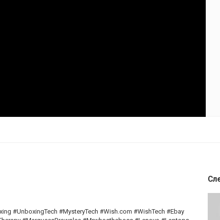
Сл
ing #UnboxingTech #MysteryTech #Wish.com #WishTech #Ebay