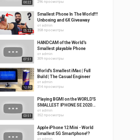
296 просмотры
00:22
Smallest Phone In The World!!!
Unboxing and 6X Giveaway
от
admin
358 просмотры
05:22
HANDCAM of the World's
Smallest playable Phone
от
admin
309 просмотры
07:51
World's Smallest iMac | Full
Build | The Casual Engineer
от
admin
314 просмотры
12:30
Playing BGMI on the WORLD'S
SMALLEST IPHONE SE 2020...
от
admin
352 просмотры
03:51
Apple iPhone 12 Mini - World
Smallest 5G Smartphone!?
от
admin