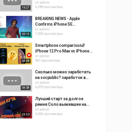
от
admin
6,189 просмотры
16:27
BREAKING NEWS - Apple
Confirms iPhone SE...
от
admin
7,325 просмотры
03:15
Smartphone comparison///
iPhone 12 Pro Max vs iPhone...
от
admin
907 просмотры
04:58
Сколько можно заработать
на socpublic? заработок в...
от
admin
6,073 просмотры
04:08
Лучший старт за долгое
ремня Соло выжившие на...
от
admin
6,026 просмотры
24:50