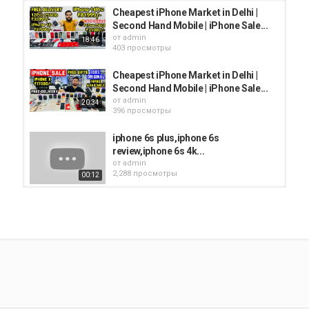
Cheapest iPhone Market in Delhi |
Second Hand Mobile | iPhone Sale...
от
admin
18:46
403 просмотры
Cheapest iPhone Market in Delhi |
Second Hand Mobile | iPhone Sale...
от
admin
20:34
396 просмотры
iphone 6s plus,iphone 6s
review,iphone 6s 4k...
от
admin
2,288 просмотры
00:12
iPhone Prices in Diwali Sale | iPhone
11 | iPhone 12 | iPhone 12 Mini |...
от
admin
05:55
2,626 просмотры
kozhikode iphone | iphone 4000 |
Iphone 5000 | iphone 7plus | iphone...
от
admin
17:30
2,516 просмотры