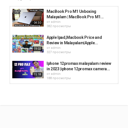
MacBook Pro M1 Unboxing
Malayalam | MacBook Pro M1...
от
admin
04:50
382 просмотры
Apple Ipad,Macbook Price and
Review in Malayalam|Apple...
от
admin
19:02
327 просмотры
Iphone 12promax malayalam review
in 2023 |iphone 12promax camera...
от
admin
15:18
188 просмотры
Apple iPhone 11 Pro Max Midnight
Green in Half Price | Malayalam...
от
admin
04:10
577 просмотры
iphone 12 in 2023 malayalam review
| iphone 12 in 2023 malayalam full...
от
admin
13:13