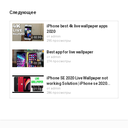
Следующее
iPhone best 4k live wallpaper apps
2020
от
admin
02:30
295 просмотры
Best app for live wallpaper
от
admin
274 просмотры
03:28
iPhone SE 2020 Live Wallpaper not
working Solution | iPhone se 2020...
от
admin
01:03
286 просмотры
Живые обои для айфона #4 /
Wallpaper Live for iPhone
от
admin
00:40
241 просмотры