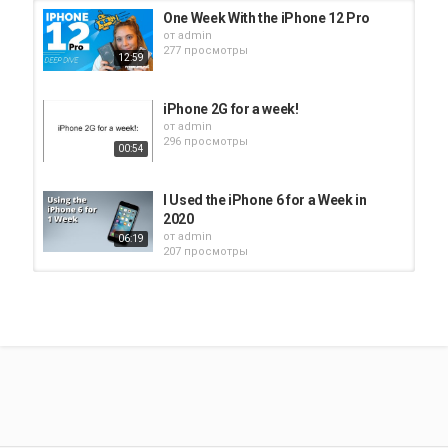
One Week With the iPhone 12 Pro
от
admin
277 просмотры
12:59
iPhone 2G for a week!
от
admin
296 просмотры
00:54
I Used the iPhone 6 for a Week in
2020
от
admin
06:19
207 просмотры
The Big Week!
от
admin
306 просмотры
27:11
The New iPhone SE - 1 Week Later
от
admin
304 просмотры
09:39