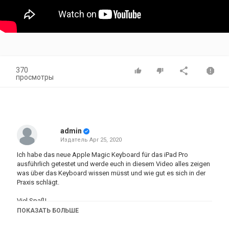
370
просмотры
admin
Издатель
Apr 25, 2020
Ich habe das neue Apple Magic Keyboard für das iPad Pro
ausführlich getestet und werde euch in diesem Video alles zeigen
was über das Keyboard wissen müsst und wie gut es sich in der
Praxis schlägt.
Viel Spaß!
ПОКАЗАТЬ БОЛЬШЕ
iPadOS 13.4 Update - Maus und Trackpad Unterstützung
https://www.youtube.com/watch?v=2XUGnYS341w