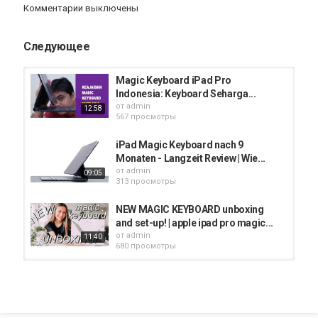
Комментарии выключены
FACEBOOK:
https://www.facebook.com/apfelwelt
Следующее
INSTAGRAM:
https://www.instagram.com/apfelwelt
Magic Keyboard iPad Pro
Indonesia: Keyboard Seharga...
TWITTER:
от
admin
12:58
https://twitter.com/DerApfelwelt
567 просмотры
Категория
iPad Magic Keyboard nach 9
iPad
iPad Pro 2020
Monaten - Langzeit Review | Wie...
от
admin
09:05
313 просмотры
NEW MAGIC KEYBOARD unboxing
and set-up! | apple ipad pro magic...
от
admin
11:40
680 просмотры
Alternatif Murah Magic Keyboard! -
Mils Floating Keyboard iPad Pro...
от
admin
07:55
288 просмотры