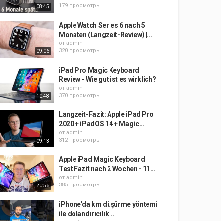
179 просмотры
08:45
Apple Watch Series 6 nach 5
Monaten (Langzeit-Review) |...
от
admin
320 просмотры
09:06
iPad Pro Magic Keyboard
Review - Wie gut ist es wirklich?
от
admin
370 просмотры
10:48
Langzeit-Fazit: Apple iPad Pro
2020 + iPadOS 14 + Magic...
от
admin
312 просмотры
09:13
Apple iPad Magic Keyboard
Test Fazit nach 2 Wochen - 11...
от
admin
385 просмотры
20:56
iPhone'da km düşürme yöntemi
ile dolandırıcılık...