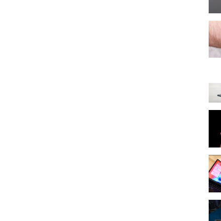
ick&hosted_button_id=C5WADBW68UZX8&source=url
iliate Links. Mit einem Kauf über so einen Link unterstützt du
e und eine kleine Provision erhalte. Für dich entstehen dabei KEINE