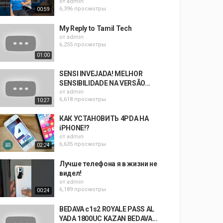
от
admin
6,396 просмотры
00:59
My Reply to Tamil Tech
от
admin
6,255 просмотры
01:00
SENSI INVEJADA! MELHOR
SENSIBILIDADE NA VERSÃO...
от
admin
6,618 просмотры
10:27
КАК УСТАНОВИТЬ 4PDA НА
iPHONE!?
от
admin
6,635 просмотры
02:24
Лучше телефона я в жизни не
видел!
от
admin
6,189 просмотры
00:24
BEDAVA c1s2 ROYALE PASS AL
YADA 1800UC KAZAN BEDAVA...