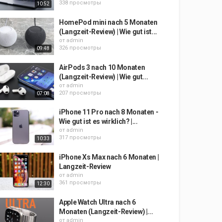
338 просмотры
10:52
HomePod mini nach 5 Monaten
(Langzeit-Review) | Wie gut ist...
от
admin
326 просмотры
09:48
AirPods 3 nach 10 Monaten
(Langzeit-Review) | Wie gut...
от
admin
207 просмотры
07:08
iPhone 11 Pro nach 8 Monaten -
Wie gut ist es wirklich? |...
от
admin
317 просмотры
10:33
iPhone Xs Max nach 6 Monaten |
Langzeit-Review
от
admin
361 просмотры
12:30
Apple Watch Ultra nach 6
Monaten (Langzeit-Review) |...
от
admin