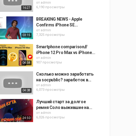
от
admin
6,190 просмотры
16:27
BREAKING NEWS - Apple
Confirms iPhone SE...
от
admin
7,325 просмотры
03:15
Smartphone comparison///
iPhone 12 Pro Max vs iPhone...
от
admin
907 просмотры
04:58
Сколько можно заработать
на socpublic? заработок в...
от
admin
6,073 просмотры
04:08
Лучший старт за долгое
ремня Соло выжившие на...
от
admin
6,026 просмотры
24:50