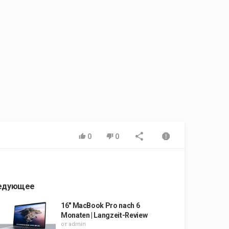
0
0
едующее
16" MacBook Pro nach 6
Monaten | Langzeit-Review
от
admin