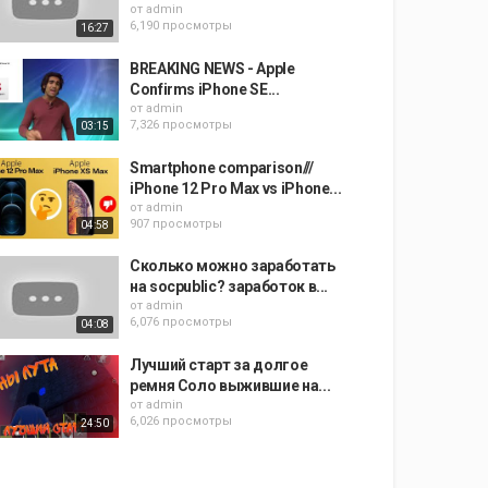
от
admin
6,190 просмотры
16:27
BREAKING NEWS - Apple
Confirms iPhone SE...
от
admin
7,326 просмотры
03:15
Smartphone comparison///
iPhone 12 Pro Max vs iPhone...
от
admin
907 просмотры
04:58
Сколько можно заработать
на socpublic? заработок в...
от
admin
6,076 просмотры
04:08
Лучший старт за долгое
ремня Соло выжившие на...
от
admin
6,026 просмотры
24:50