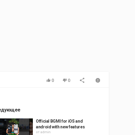
0
0
едующее
Official BGMI for iOS and
android with new features
от
admin