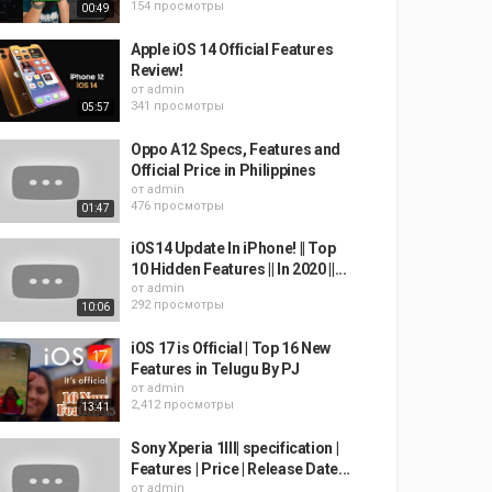
154 просмотры
00:49
Apple iOS 14 Official Features
Review!
от
admin
341 просмотры
05:57
Oppo A12 Specs, Features and
Official Price in Philippines
от
admin
476 просмотры
01:47
iOS14 Update In iPhone! || Top
10 Hidden Features || In 2020 ||...
от
admin
292 просмотры
10:06
iOS 17 is Official | Top 16 New
Features in Telugu By PJ
от
admin
2,412 просмотры
13:41
Sony Xperia 1III| specification |
Features | Price | Release Date...
от
admin