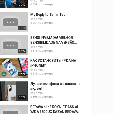
от
admin
6,397 просмотры
00:59
My Reply to Tamil Tech
от
admin
6,257 просмотры
01:00
SENSI INVEJADA! MELHOR
SENSIBILIDADE NA VERSÃO...
от
admin
6,618 просмотры
10:27
КАК УСТАНОВИТЬ 4PDA НА
iPHONE!?
от
admin
6,636 просмотры
02:24
Лучше телефона я в жизни не
видел!
от
admin
6,191 просмотры
00:24
BEDAVA c1s2 ROYALE PASS AL
YADA 1800UC KAZAN BEDAVA...