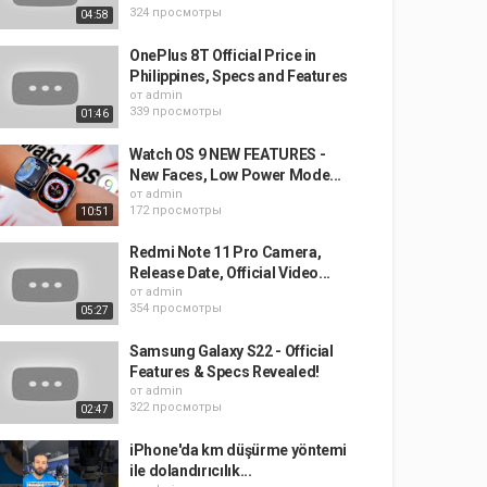
324 просмотры
04:58
OnePlus 8T Official Price in
Philippines, Specs and Features
от
admin
339 просмотры
01:46
Watch OS 9 NEW FEATURES -
New Faces, Low Power Mode...
от
admin
172 просмотры
10:51
Redmi Note 11 Pro Camera,
Release Date, Official Video...
от
admin
354 просмотры
05:27
Samsung Galaxy S22 - Official
Features & Specs Revealed!
от
admin
322 просмотры
02:47
iPhone'da km düşürme yöntemi
ile dolandırıcılık...