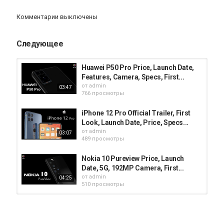
iPad Pro 12.9
Комментарии выключены
Следующее
Huawei P50 Pro Price, Launch Date,
Features, Camera, Specs, First...
от
admin
03:47
766 просмотры
iPhone 12 Pro Official Trailer, First
Look, Launch Date, Price, Specs...
от
admin
03:07
489 просмотры
Nokia 10 Pureview Price, Launch
Date, 5G, 192MP Camera, First...
от
admin
04:25
510 просмотры
Xiaomi Mi 11 Pro First Look, Price,
Launch Date, Camera, Specs, 5G...
от
admin
03:22