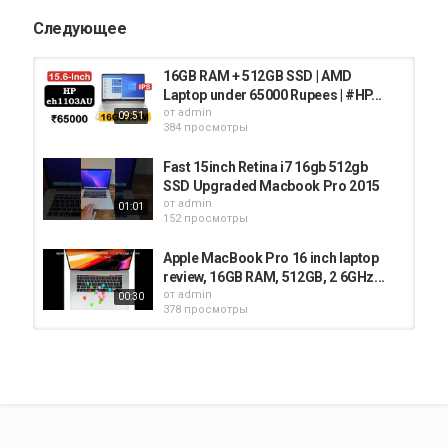
Следующее
16GB RAM + 512GB SSD | AMD
Laptop under 65000 Rupees | #HP...
от
admin
09:51
384 просмотры
Fast 15inch Retina i7 16gb 512gb
SSD Upgraded Macbook Pro 2015
от
admin
01:01
152 просмотры
Apple MacBook Pro 16 inch laptop
review, 16GB RAM, 512GB, 2 6GHz...
от
admin
00:30
378 просмотры
MacBook Pro 2020 Unboxing (M1,
16GB/512GB)
от
admin
07:29
302 просмотры
Dell precision i7 8th Generation