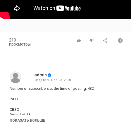
210
просмотры
admin
Издатель
Dec 23, 2020
Number of subscribers at the time of posting: 432
INFO
CBSO
Round of 16
Sandstone Map
ПОКАЗАТЬ БОЛЬШЕ
[missL] 10 x 8 [Stlc]
Fiery 24/5/10