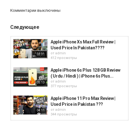
Комментарии выключены
Следующее
Apple iPhone Xs Max Full Review |
Used Price In Pakistan????
от
admin
03:31
412 просмотры
Apple iPhone 6s Plus 128 GB Review
( Urdu / Hindi ) | iPhone 6s Plus...
от
admin
05:13
377 просмотры
Apple iPhone 11 Pro Max Review |
Used Price in Pakistan ???
от
admin
04:11
344 просмотры
Apple iPhone X Full Review | iPhone
X Used Price in Pakistan
от
admin
03:32