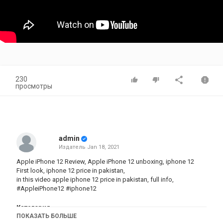
230
просмотры
admin
Издатель
Jan 18, 2021
Apple iPhone 12 Review, Apple iPhone 12 unboxing, iphone 12
First look, iphone 12 price in pakistan,
in this video apple iphone 12 price in pakistan, full info,
#AppleiPhone12 #iphone12
Категория
ПОКАЗАТЬ БОЛЬШЕ
iphone
AppStore
iPhone 12