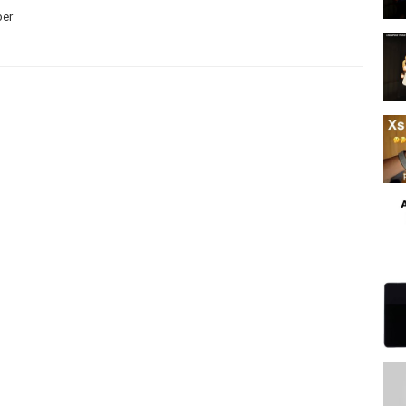
ber
 Pro has tripple camera at back with LiDAR sensor at Back
as Iphone 12 pro has hexaCore CPU
 let me know in comment box
d=com.kharedari.app
55845