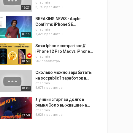
от
admin
6,190 просмотры
16:27
BREAKING NEWS - Apple
Confirms iPhone SE...
от
admin
7,326 просмотры
03:15
Smartphone comparison///
iPhone 12 Pro Max vs iPhone...
от
admin
907 просмотры
04:58
Сколько можно заработать
на socpublic? заработок в...
от
admin
6,073 просмотры
04:08
Лучший старт за долгое
ремня Соло выжившие на...
от
admin
6,026 просмотры
24:50