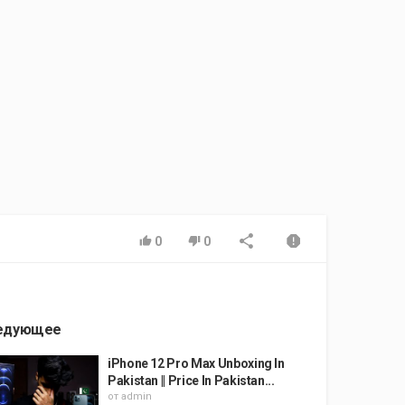
0
0
едующее
iPhone 12 Pro Max Unboxing In
Pakistan || Price In Pakistan...
от
admin