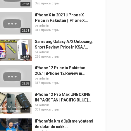
326 просмотры
02:48
iPhone X in 2021 | iPhone X
Price in Pakistan | iPhone X...
от
admin
311 просмотры
02:31
Samsung Galaxy A72 Unboxing,
Short Review, Price In KSA /...
от
admin
286 просмотры
01:33
iPhone 12 Price in Pakistan
2021 | iPhone 12 Review in...
от
admin
317 просмотры
02:28
iPhone 12 Pro Max UNBOXING
IN PAKISTAN | PACIFIC BLUE |...
от
admin
339 просмотры
06:35
iPhone'da km düşürme yöntemi
ile dolandırıcılık...