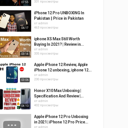
331 просмотры
07:55
iPhone 12 Pro UNBOXING In
Pakistan || Price in Pakistan
от
admin
463 просмотры
06:17
iphone XS Max Still Worth
Buying In 2021? | Review in...
от
admin
335 просмотры
03:14
Apple iPhone 12 Review, Apple
iPhone 12 unboxing, iphone 12...
от
admin
230 просмотры
03:06
Honor X10 Max Unboxing |
Specification And Review |...
от
admin
402 просмотры
04:10
Apple iPhone 12 Pro Unboxing
in 2021 | iPhone 12 Pro Price...
от
admin