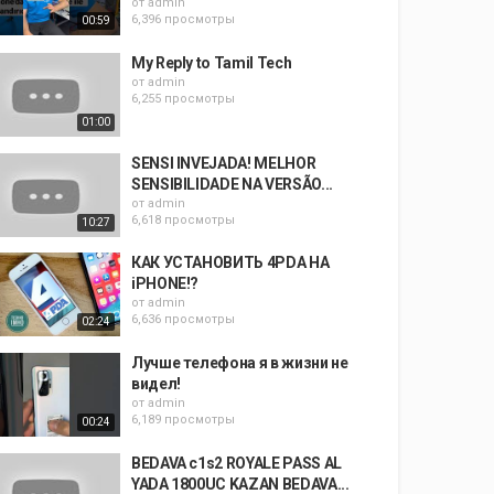
от
admin
6,396 просмотры
00:59
My Reply to Tamil Tech
от
admin
6,255 просмотры
01:00
SENSI INVEJADA! MELHOR
SENSIBILIDADE NA VERSÃO...
от
admin
6,618 просмотры
10:27
КАК УСТАНОВИТЬ 4PDA НА
iPHONE!?
от
admin
6,636 просмотры
02:24
Лучше телефона я в жизни не
видел!
от
admin
6,189 просмотры
00:24
BEDAVA c1s2 ROYALE PASS AL
YADA 1800UC KAZAN BEDAVA...