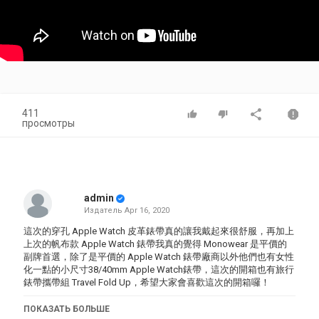
411
просмотры
admin
Издатель
Apr 16, 2020
這次的穿孔 Apple Watch 皮革錶帶真的讓我戴起來很舒服，再加上
上次的帆布款 Apple Watch 錶帶我真的覺得 Monowear 是平價的
副牌首選，除了是平價的 Apple Watch 錶帶廠商以外他們也有女性
化一點的小尺寸38/40mm Apple Watch錶帶，這次的開箱也有旅行
錶帶攜帶組 Travel Fold Up，希望大家會喜歡這次的開箱囉！
官網連結：https://www.monoweardesign.com/collections/shop
ПОКАЗАТЬ БОЛЬШЕ