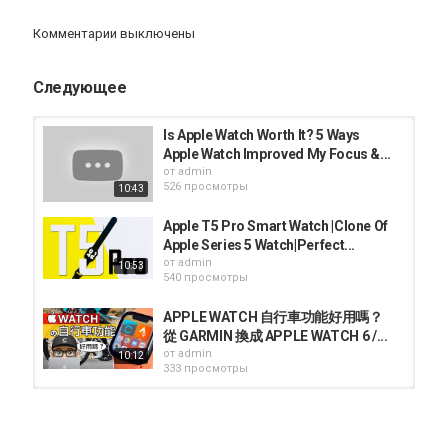
折扣碼：GOODSKANG15
Комментарии выключены
可以幫我新增 CC 字幕：
http://www.youtube.com/timedtext_cs_panel?
c=UCuQ7s6G50qzqgDbQB6qKDDw&tab=2
Следующее
可以詳細看更多的影片了解：
【Apple Watch 必要嗎？Line, Nike版, GPS與LTE ,Siri, 運動, 心電圖,
Is Apple Watch Worth It? 5 Ways
錶帶, 生活應用和版本選擇心得全分享】
Apple Watch Improved My Focus &...
https://youtu.be/0sLMNYMLE4Q
от
admin
【Apple Watch 6 消息流出？不負責任心得預測】
526 просмотры
10:43
https://youtu.be/Fqm8xtpMkyc
【必學功能與技巧！完美解放 Apple Watch 生活安全又方便！】
Apple T5 Pro Smart Watch |Clone Of
https://youtu.be/rCzo4e8IOfg
Apple Series 5 Watch|Perfect...
【鈦金屬 Apple Watch 5 開箱！哪個版本適合你？鋁殼版不鏽鋼版
от
admin
10:53
鈦金屬版怎麼選？】
540 просмотры
https://youtu.be/gfMPP7kxuCE
【必看！完美解放你的 Apple Watch！心電圖ECG跟這個都很重
APPLE WATCH 自行車功能好用嗎？
要！】
從 GARMIN 換成 APPLE WATCH 6 /...
https://youtu.be/E_2p0jCoBiY
от
admin
10:12
【港版 Apple Watch Series 5 開箱！台灣沒有的心電圖ECG與兩大
333 просмотры
重要功能應用】
https://youtu.be/CHvtgE-EFIU
Купили Вике APPLE WATCH
⌚️//APPLE WATCH SERIES...
各種系列清單：
от
admin
15:36