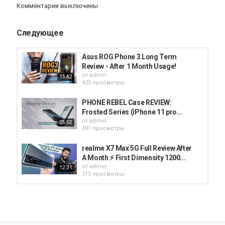
Комментарии выключены
Следующее
Asus ROG Phone 3 Long Term
Review - After 1 Month Usage!
от
admin
15:42
425 просмотры
PHONE REBEL Case REVIEW:
Frosted Series (iPhone 11 pro...
от
admin
05:02
391 просмотры
realme X7 Max 5G Full Review After
A Month ⚡ First Dimensity 1200...
от
admin
12:31
315 просмотры
iPhone 12 Pro: The Best Phone for
Creators | Unboxing & 6 Month...
от
admin
08:14
317 просмотры