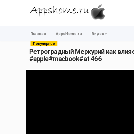
Главная
AppsHome.ru
Видео
Популярное
Ретроградный Меркурий как влияе
#apple#macbook#a1466