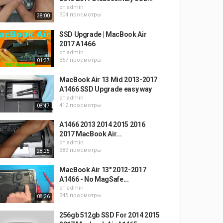
от
admin
304 просмотры
38:00
SSD Upgrade | MacBook Air
2017 A1466
от
admin
367 просмотры
01:37
MacBook Air 13 Mid 2013-2017
A1466 SSD Upgrade easy way
от
admin
412 просмотры
08:47
A1466 2013 2014 2015 2016
2017 MacBook Air...
от
admin
389 просмотры
28:25
MacBook Air 13" 2012-2017
A1466 - No MagSafe...
от
admin
345 просмотры
08:26
256gb 512gb SSD For 2014 2015