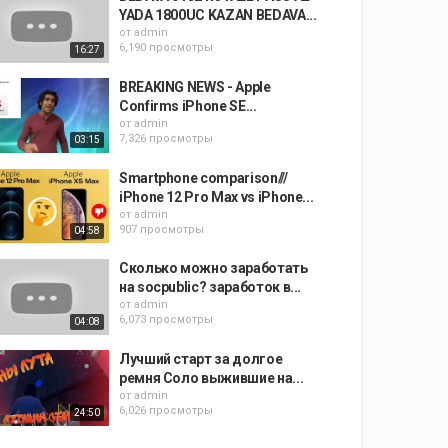
YADA 1800UC KAZAN BEDAVA...
от
admin
6,190 просмотры
16:27
BREAKING NEWS - Apple
Confirms iPhone SE...
от
admin
7,326 просмотры
03:15
Smartphone comparison///
iPhone 12 Pro Max vs iPhone...
от
admin
907 просмотры
04:58
Сколько можно заработать
на socpublic? заработок в...
от
admin
6,073 просмотры
04:08
Лучший старт за долгое
ремня Соло выжившие на...
от
admin
6,026 просмотры
24:50