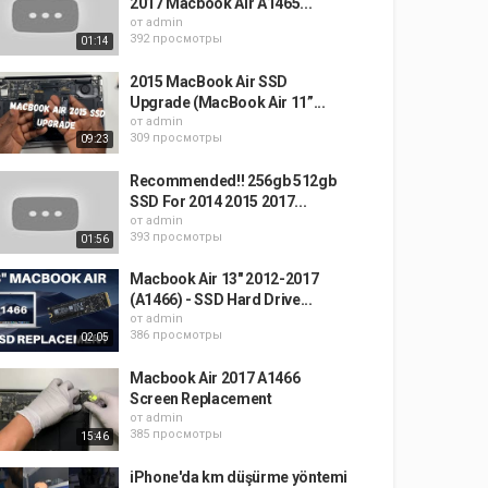
2017 Macbook Air A1465...
от
admin
392 просмотры
01:14
2015 MacBook Air SSD
Upgrade (MacBook Air 11”...
от
admin
309 просмотры
09:23
Recommended!! 256gb 512gb
SSD For 2014 2015 2017...
от
admin
393 просмотры
01:56
Macbook Air 13" 2012-2017
(A1466) - SSD Hard Drive...
от
admin
386 просмотры
02:05
Macbook Air 2017 A1466
Screen Replacement
от
admin
385 просмотры
15:46
iPhone'da km düşürme yöntemi