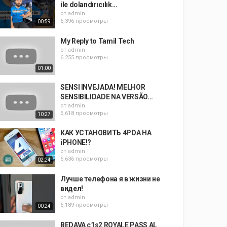
ile dolandırıcılık...
от
admin
6,396 просмотры
00:59
My Reply to Tamil Tech
от
admin
6,255 просмотры
01:00
SENSI INVEJADA! MELHOR
SENSIBILIDADE NA VERSÃO...
от
admin
6,618 просмотры
10:27
КАК УСТАНОВИТЬ 4PDA НА
iPHONE!?
от
admin
6,636 просмотры
02:24
Лучше телефона я в жизни не
видел!
от
admin
6,189 просмотры
00:24
BEDAVA c1s2 ROYALE PASS AL