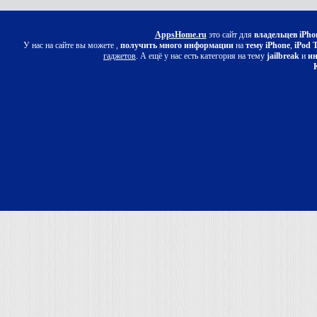
AppsHome.ru
это сайт для
владельцев iPho
У нас на сайте вы можете ,
получить много информации
на
тему iPhone
,
iPod 
гаджетов
. А ещё у нас есть категория на тему
jailbreak
и
ин