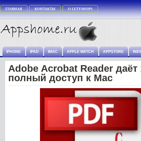
ГЛАВНАЯ
КОНТАКТЫ
О LETYSHOPS
IPHONE
IPAD
IMAC
APPLE WATCH
APPSTORE
INE
Adobe Acrobat Reader даёт
полный доступ к Mac