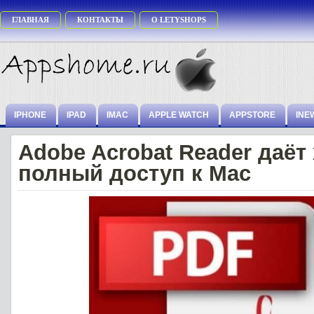
ГЛАВНАЯ
КОНТАКТЫ
О LETYSHOPS
IPHONE
IPAD
IMAC
APPLE WATCH
APPSTORE
INE
Adobe Acrobat Reader даёт
полный доступ к Mac