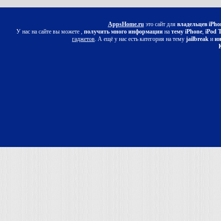
AppsHome.ru
это сайт для
владельцев iPho
У нас на сайте вы можете ,
получить много информации
на
тему iPhone
,
iPod 
гаджетов
. А ещё у нас есть категория на тему
jailbreak
и
ин