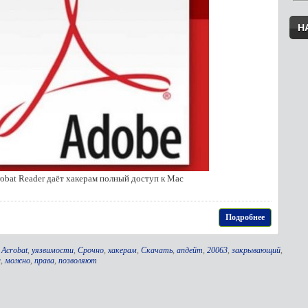
Н
obat Reader даёт хакерам полный доступ к Mac
Подробнее
,
Acrobat
,
уязвимости
,
Срочно
,
хакерам
,
Скачать
,
апдейт
,
20063
,
закрывающий
,
а
,
можно
,
права
,
позволяют