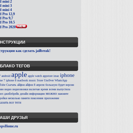
d mini 2
d mini 3
d mini 4
d Pro 12,9
d Pro 9,7
d Pro 10.5
d Pro 2020
НСТРУКЦИИ
трукции как сделать jailbreak!
БЛАКО ТЕГОВ
apple
iphone
7
android
apple watch
appstore
imac
ne 7
iphone 8
macbook
music
Store
Unc0ver
WhatsApp
Tube
Скачать
айфон
айфон 8
апреля
большую
будет
версии
сию
видео
видеозвонки
включая
время
всеми
выпустила
можно
ел
джейлбрейк
дизайн
информацию
нажмите
тройки
несколько
памяти
поколения
приложение
азать все теги
АШИ ДРУЗЬЯ
ppsHome.ru