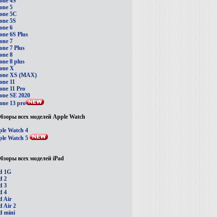
one 4S
one 5
one 5C
one 5S
one 6
one 6S Plus
one 7
one 7 Plus
one 8
one 8 plus
one X
hone XS (MAX)
one 11
one 11 Pro
one SE 2020
one 13 pro
бзоры всех моделей Apple Watch
le Watch 4
le Watch 5
бзоры всех моделей iPad
d 1G
d 2
d 3
d 4
d Air
d Air 2
d mini