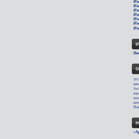
iPa
iPa
iPa
iPa
iPa
iPa
iPa
И
Инс
О
201
ipho
You
вер
выш
нас
Пок
Н
»
A