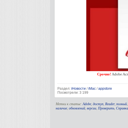
Срочно!
Adobe Acr
Раздел:
iНовости
/
iMac
/
appstore
Посмотрели: 3 199
Метки к статье:
Adobe
,
доступ
,
Reader
,
полный
наличие
,
обновлений
,
версии
,
Проверить
,
Справк