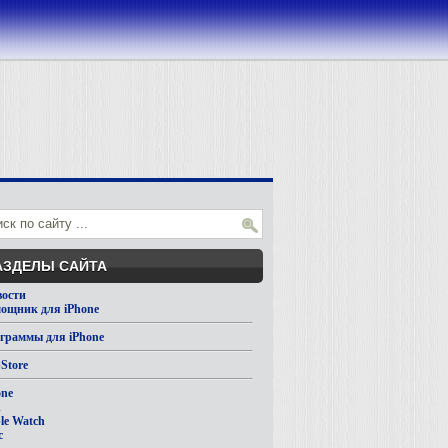
АЗДЕЛЫ САЙТА
вости
ощник для iPhone
граммы для iPhone
Store
one
d
le Watch
c