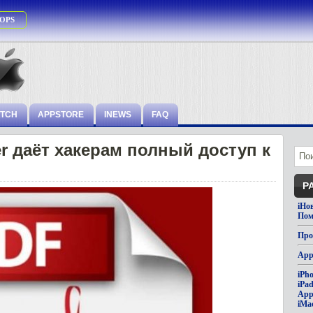
OPS
ATCH
APPSTORE
INEWS
FAQ
r даёт хакерам полный доступ к
Р
iНо
Пом
Про
App
iPh
iPa
App
iMa