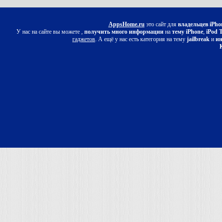
AppsHome.ru
это сайт для
владельцев iPho
У нас на сайте вы можете ,
получить много информации
на
тему iPhone
,
iPod 
гаджетов
. А ещё у нас есть категория на тему
jailbreak
и
ин