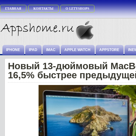
ГЛАВНАЯ
КОНТАКТЫ
О LETYSHOPS
IPHONE
IPAD
IMAC
APPLE WATCH
APPSTORE
INE
Новый 13-дюймовый MacBo
16,5% быстрее предыдуще