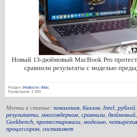
Новый 13-дюймовый MacBook Pro протест
сравнили результаты с моделью преды
Раздел:
iНовости
/
iMac
Посмотрели: 2 460
Метки к статье:
поколения
,
баллов
,
Intel
,
рублей
результаты
,
многоядерном
,
сравнили
,
дюймовый
Geekbench
,
протестировали
,
моделью
,
четырехъ
процессором
,
составляет