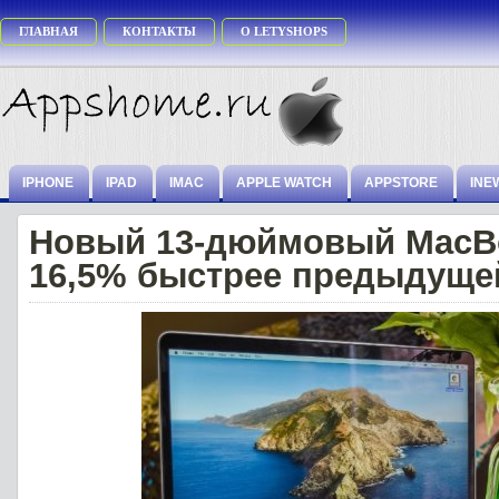
ГЛАВНАЯ
КОНТАКТЫ
О LETYSHOPS
IPHONE
IPAD
IMAC
APPLE WATCH
APPSTORE
INE
Новый 13-дюймовый MacBo
16,5% быстрее предыдуще