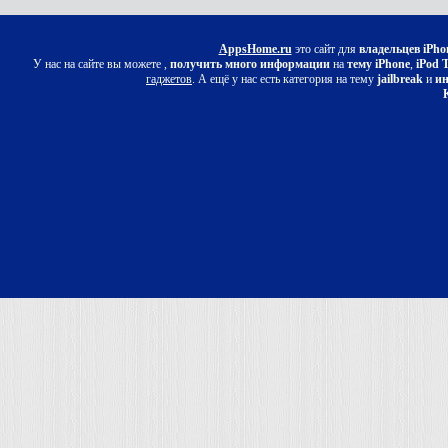
AppsHome.ru
это сайт для
владельцев iPho
У нас на сайте вы можете ,
получить много информации
на
тему iPhone
,
iPod 
гаджетов
. А ещё у нас есть категория на тему
jailbreak
и
ин