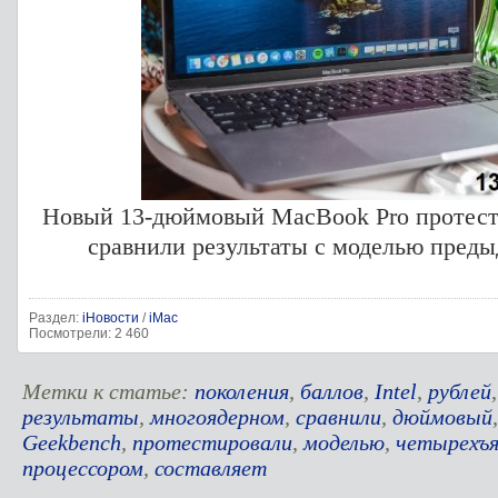
Новый 13-дюймовый MacBook Pro протест
сравнили результаты с моделью преды
Раздел:
iНовости
/
iMac
Посмотрели: 2 460
Метки к статье:
поколения
,
баллов
,
Intel
,
рублей
результаты
,
многоядерном
,
сравнили
,
дюймовый
Geekbench
,
протестировали
,
моделью
,
четырехъ
процессором
,
составляет